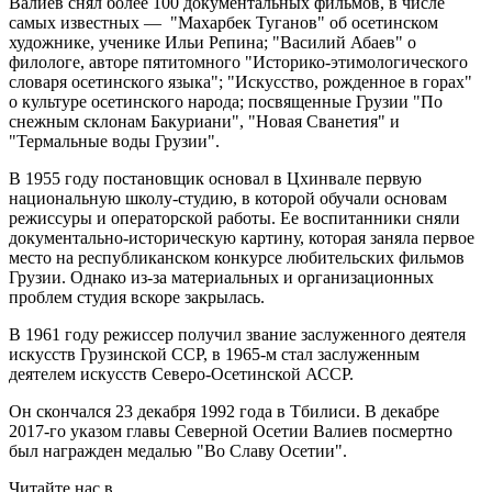
Валиев снял более 100 документальных фильмов, в числе
самых известных — "Махарбек Туганов" об осетинском
художнике, ученике Ильи Репина; "Василий Абаев" о
филологе, авторе пятитомного "Историко-этимологического
словаря осетинского языка"; "Искусство, рожденное в горах"
о культуре осетинского народа; посвященные Грузии "По
снежным склонам Бакуриани", "Новая Сванетия" и
"Термальные воды Грузии".
В 1955 году постановщик основал в Цхинвале первую
национальную школу-студию, в которой обучали основам
режиссуры и операторской работы. Ее воспитанники сняли
документально-историческую картину, которая заняла первое
место на республиканском конкурсе любительских фильмов
Грузии. Однако из-за материальных и организационных
проблем студия вскоре закрылась.
В 1961 году режиссер получил звание заслуженного деятеля
искусств Грузинской ССР, в 1965-м стал заслуженным
деятелем искусств Северо-Осетинской АССР.
Он скончался 23 декабря 1992 года в Тбилиси. В декабре
2017-го указом главы Северной Осетии Валиев посмертно
был награжден медалью "Во Славу Осетии".
Читайте нас в