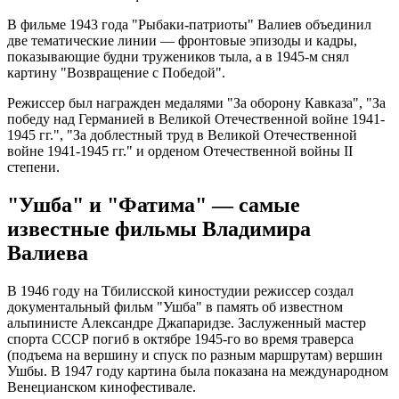
В фильме 1943 года "Рыбаки-патриоты" Валиев объединил
две тематические линии — фронтовые эпизоды и кадры,
показывающие будни тружеников тыла, а в 1945-м снял
картину "Возвращение с Победой".
Режиссер был награжден медалями "За оборону Кавказа", "За
победу над Германией в Великой Отечественной войне 1941-
1945 гг.", "За доблестный труд в Великой Отечественной
войне 1941-1945 гг." и орденом Отечественной войны II
степени.
"Ушба" и "Фатима" — самые
известные фильмы Владимира
Валиева
В 1946 году на Тбилисской киностудии режиссер создал
документальный фильм "Ушба" в память об известном
альпинисте Александре Джапаридзе. Заслуженный мастер
спорта СССР погиб в октябре 1945-го во время траверса
(подъема на вершину и спуск по разным маршрутам) вершин
Ушбы. В 1947 году картина была показана на международном
Венецианском кинофестивале.