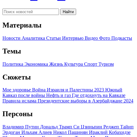
Найти
Материалы
Новости
Аналитика
Статьи
Интервью
Видео
Фото
Подкасты
Темы
Политика
Экономика
Жизнь
Культура
Спорт
Туризм
Сюжеты
Мое здоровье
Война Израиля и Палестины 2023
Южный
Кавказ после войны
Нефть и газ
Где отдохнуть на Кавказе
Правила ислама
Президентские выборы в Азербайджане 2024
Персоны
Владимир Путин
Дональд Трамп
Си Цзиньпин
Реджеп Тайип
Эрдоган
Ильхам Алиев
Никол Пашинян
Ираклий Кобахидзе