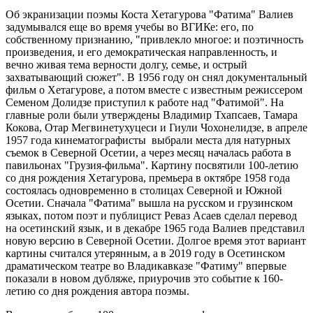
Об экранизации поэмы Коста Хетагурова "Фатима" Валиев
задумывался еще во время учебы во ВГИКе: его, по
собственному признанию, "привлекло многое: и поэтичность
произведения, и его демократическая направленность, и
вечно живая тема верности долгу, семье, и острый
захватывающий сюжет". В 1956 году он снял документальный
фильм о Хетагурове, а потом вместе с известным режиссером
Семеном Долидзе приступил к работе над "Фатимой". На
главные роли были утверждены Владимир Тхапсаев, Тамара
Кокова, Отар Мегвинетухуцеси и Гиули Чохонелидзе, в апреле
1957 года кинематографисты выбрали места для натурных
съемок в Северной Осетии, а через месяц началась работа в
павильонах "Грузия-фильма". Картину посвятили 100-летию
со дня рождения Хетагурова, премьера в октябре 1958 года
состоялась одновременно в столицах Северной и Южной
Осетии. Сначала "Фатима" вышла на русском и грузинском
языках, потом поэт и публицист Реваз Асаев сделал перевод
на осетинский язык, и в декабре 1965 года Валиев представил
новую версию в Северной Осетии. Долгое время этот вариант
картины считался утерянным, а в 2019 году в Осетинском
драматическом театре во Владикавказе "Фатиму" впервые
показали в новом дубляже, приурочив это событие к 160-
летию со дня рождения автора поэмы.