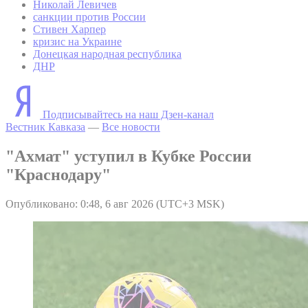
Николай Левичев
санкции против России
Стивен Харпер
кризис на Украине
Донецкая народная республика
ДНР
Подписывайтесь на наш Дзен-канал
Вестник Кавказа
—
Все новости
"Ахмат" уступил в Кубке России
"Краснодару"
Опубликовано: 0:48, 6 авг 2026 (UTC+3 MSK)