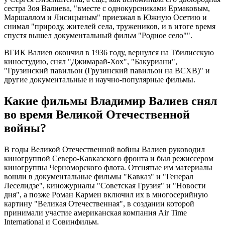
сестра Зоя Валиева, "вместе с однокурсниками Ермаковым,
Маршаллом и Лисицыным" приезжал в Южную Осетию и
снимал "природу, жителей села, тружеников, и в итоге время
спустя вышел документальный фильм "Родное село"".
ВГИК Валиев окончил в 1936 году, вернулся на Тбилисскую
киностудию, снял "Джимарай-Хох", "Бакуриани",
"Грузинский павильон (Грузинский павильон на ВСХВ)" и
другие документальные и научно-популярные фильмы.
Какие фильмы Владимир Валиев снял
во время Великой Отечественной
войны?
В годы Великой Отечественной войны Валиев руководил
киногруппой Северо-Кавказского фронта и был режиссером
киногруппы Черноморского флота. Отснятые им материалы
вошли в документальные фильмы "Кавказ" и "Генерал
Леселидзе", киножурналы "Советская Грузия" и "Новости
дня", а позже Роман Кармен включил их в многосерийную
картину "Великая Отечественная", в создании которой
принимали участие американская компания Air Time
International и Совинфильм.