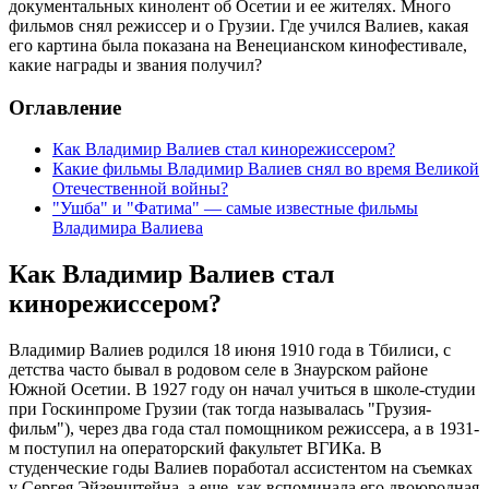
документальных кинолент об Осетии и ее жителях. Много
фильмов снял режиссер и о Грузии. Где учился Валиев, какая
его картина была показана на Венецианском кинофестивале,
какие награды и звания получил?
Оглавление
Как Владимир Валиев стал кинорежиссером?
Какие фильмы Владимир Валиев снял во время Великой
Отечественной войны?
"Ушба" и "Фатима" — самые известные фильмы
Владимира Валиева
Как Владимир Валиев стал
кинорежиссером?
Владимир Валиев родился 18 июня 1910 года в Тбилиси, с
детства часто бывал в родовом селе в Знаурском районе
Южной Осетии. В 1927 году он начал учиться в школе-студии
при Госкинпроме Грузии (так тогда называлась "Грузия-
фильм"), через два года стал помощником режиссера, а в 1931-
м поступил на операторский факультет ВГИКа. В
студенческие годы Валиев поработал ассистентом на съемках
у Сергея Эйзенштейна, а еще, как вспоминала его двоюродная