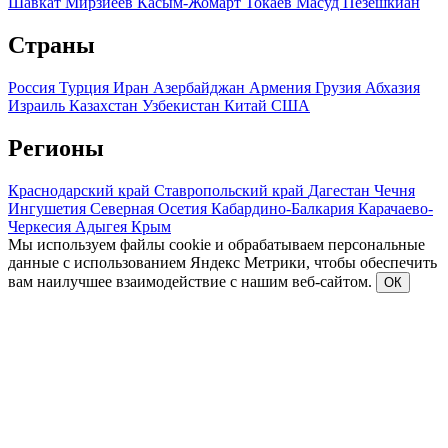
Шавкат Мирзиеев
Касым-Жомарт Токаев
Масуд Пезешкиан
Страны
Россия
Турция
Иран
Азербайджан
Армения
Грузия
Абхазия
Израиль
Казахстан
Узбекистан
Китай
США
Регионы
Краснодарский край
Ставропольский край
Дагестан
Чечня
Ингушетия
Северная Осетия
Кабардино-Балкария
Карачаево-
Черкесия
Адыгея
Крым
Мы используем файлы cookie и обрабатываем персональные
данные с использованием Яндекс Метрики, чтобы обеспечить
вам наилучшее взаимодействие с нашим веб-сайтом.
ОК