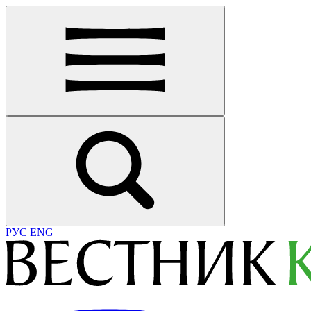
РУС
ENG