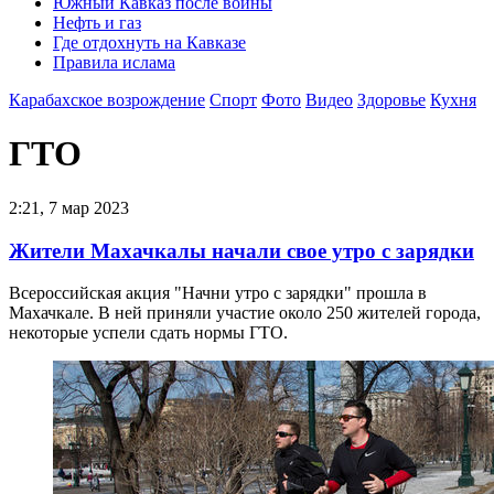
Южный Кавказ после войны
Нефть и газ
Где отдохнуть на Кавказе
Правила ислама
Карабахское возрождение
Спорт
Фото
Видео
Здоровье
Кухня
ГТО
2:21, 7 мар 2023
Жители Махачкалы начали свое утро с зарядки
Всероссийская акция "Начни утро с зарядки" прошла в
Махачкале. В ней приняли участие около 250 жителей города,
некоторые успели сдать нормы ГТО.