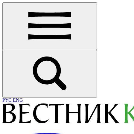
РУС
ENG