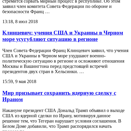
стремится сорвать мирный процесс в республике. Об этом
заявил член комитета Совета Федерации по обороне и
безопасности Франц …
13:18, 8 июл 2018
Клинцевич: учения США и Украины в Черном
море усугубляют ситуацию в регионе
Член Совета Федерации Франц Клинцевич заявил, что учения
США и Украины в Черном море ухудшают военно-
политическую ситуацию в регионе и осложняют отношения
Москвы и Вашингтона перед предстоящей встречей
президентов двух стран в Хельсинки. …
15:59, 9 мая 2018
Мир призывает сохранить ядерную сделку с
Ираном
Накануне президент США Дональд Трамп объявил о выходе
США из ядерной сделки по Ирану, мотивируя данное
решение тем, что Тегеран нарушает условия соглашения. В
Белом Доме добавили, что Трамп распорядился начать