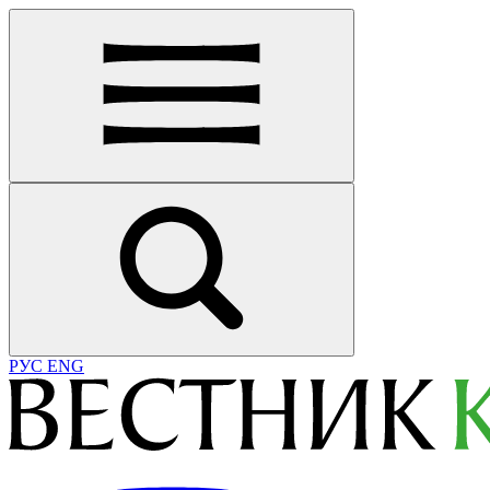
РУС
ENG