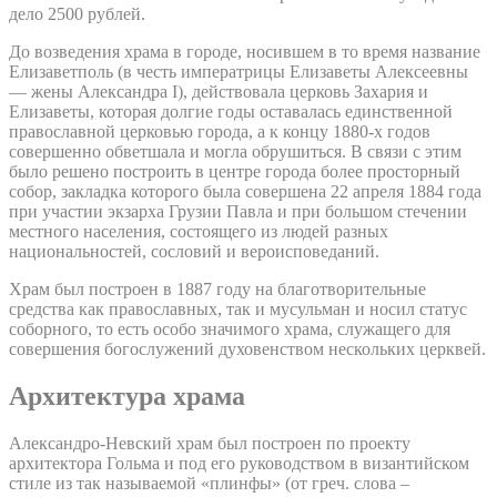
дело 2500 рублей.
До возведения храма в городе, носившем в то время название
Елизаветполь (в честь императрицы Елизаветы Алексеевны
— жены Александра I), действовала церковь Захария и
Елизаветы, которая долгие годы оставалась единственной
православной церковью города, а к концу 1880-х годов
совершенно обветшала и могла обрушиться. В связи с этим
было решено построить в центре города более просторный
собор, закладка которого была совершена 22 апреля 1884 года
при участии экзарха Грузии Павла и при большом стечении
местного населения, состоящего из людей разных
национальностей, сословий и вероисповеданий.
Храм был построен в 1887 году на благотворительные
средства как православных, так и мусульман и носил статус
соборного, то есть особо значимого храма, служащего для
совершения богослужений духовенством нескольких церквей.
Архитектура храма
Александро-Невский храм был построен по проекту
архитектора Гольма и под его руководством в византийском
стиле из так называемой «плинфы» (от греч. слова –