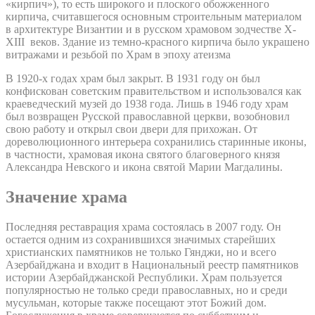
«кирпич»), то есть широкого и плоского обожженного
кирпича, считавшегося основным строительным материалом
в архитектуре Византии и в русском храмовом зодчестве X-
XIII веков. Здание из темно-красного кирпича было украшено
витражами и резьбой по Храм в эпоху атеизма
В 1920-х годах храм был закрыт. В 1931 году он был
конфискован советским правительством и использовался как
краеведческий музей до 1938 года. Лишь в 1946 году храм
был возвращен Русской православной церкви, возобновил
свою работу и открыл свои двери для прихожан. От
дореволюционного интерьера сохранились старинные иконы,
в частности, храмовая икона святого благоверного князя
Александра Невского и икона святой Марии Магдалины.
Значение храма
Последняя реставрация храма состоялась в 2007 году. Он
остается одним из сохранившихся значимых старейших
христианских памятников не только Гянджи, но и всего
Азербайджана и входит в Национальный реестр памятников
истории Азербайджанской Республики. Храм пользуется
популярностью не только среди православных, но и среди
мусульман, которые также посещают этот Божий дом.