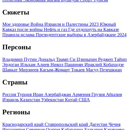
Сюжеты
Мое здоровье
Война Израиля и Палестины 2023
Южный
Кавказ после войны
Нефть и газ
Где отдохнуть на Кавказе
Правила ислама
Президентские выборы в Азербайджане 2024
Персоны
Владимир Путин
Дональд Трамп
Си Цзиньпин
Реджеп Тайип
Эрдоган
Ильхам Алиев
Никол Пашинян
Ираклий Кобахидзе
Шавкат Мирзиеев
Касым-Жомарт Токаев
Масуд Пезешкиан
Страны
Россия
Турция
Иран
Азербайджан
Армения
Грузия
Абхазия
Израиль
Казахстан
Узбекистан
Китай
США
Регионы
Краснодарский край
Ставропольский край
Дагестан
Чечня
Ингушетия
Северная Осетия
Кабардино-Балкария
Карачаево-