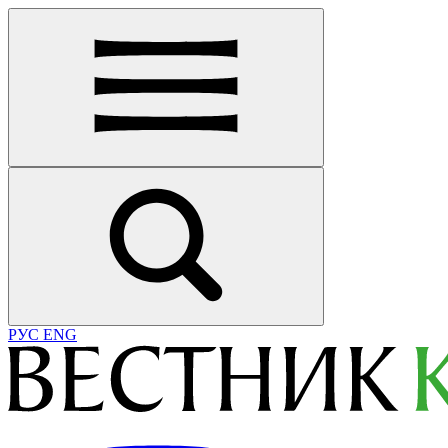
РУС
ENG