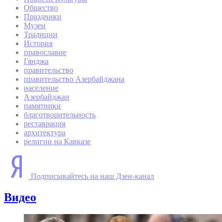
Общество
Праздники
Музеи
Традиции
История
православие
Гянджа
правительство
правительство Азербайджана
население
Азербайджан
памятники
благотворительность
реставрация
архитектура
религии на Кавказе
Подписывайтесь на наш Дзен-канал
Видео