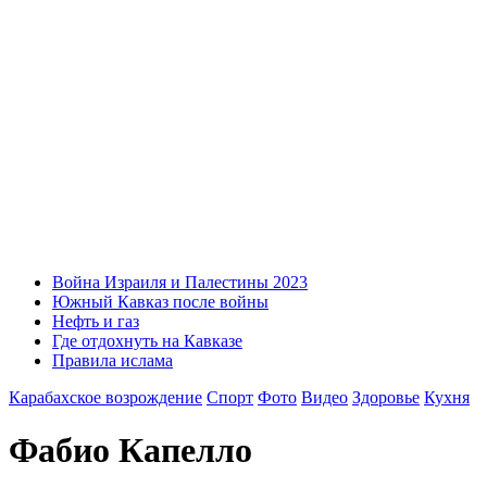
Война Израиля и Палестины 2023
Южный Кавказ после войны
Нефть и газ
Где отдохнуть на Кавказе
Правила ислама
Карабахское возрождение
Спорт
Фото
Видео
Здоровье
Кухня
Фабио Капелло