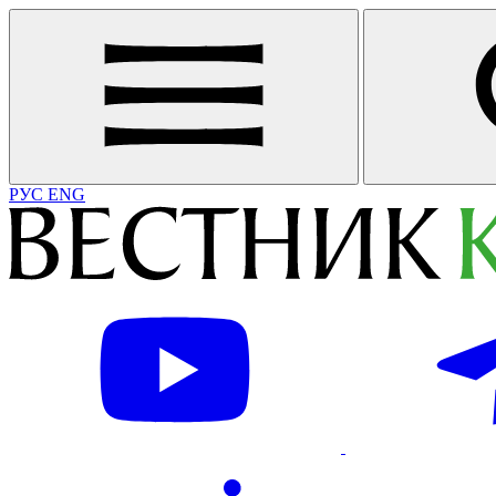
РУС
ENG