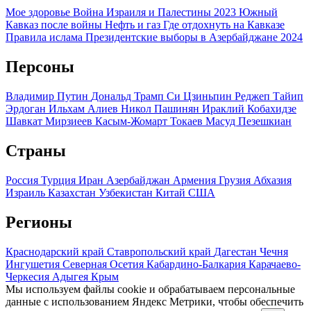
Мое здоровье
Война Израиля и Палестины 2023
Южный
Кавказ после войны
Нефть и газ
Где отдохнуть на Кавказе
Правила ислама
Президентские выборы в Азербайджане 2024
Персоны
Владимир Путин
Дональд Трамп
Си Цзиньпин
Реджеп Тайип
Эрдоган
Ильхам Алиев
Никол Пашинян
Ираклий Кобахидзе
Шавкат Мирзиеев
Касым-Жомарт Токаев
Масуд Пезешкиан
Страны
Россия
Турция
Иран
Азербайджан
Армения
Грузия
Абхазия
Израиль
Казахстан
Узбекистан
Китай
США
Регионы
Краснодарский край
Ставропольский край
Дагестан
Чечня
Ингушетия
Северная Осетия
Кабардино-Балкария
Карачаево-
Черкесия
Адыгея
Крым
Мы используем файлы cookie и обрабатываем персональные
данные с использованием Яндекс Метрики, чтобы обеспечить