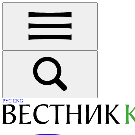
РУС
ENG