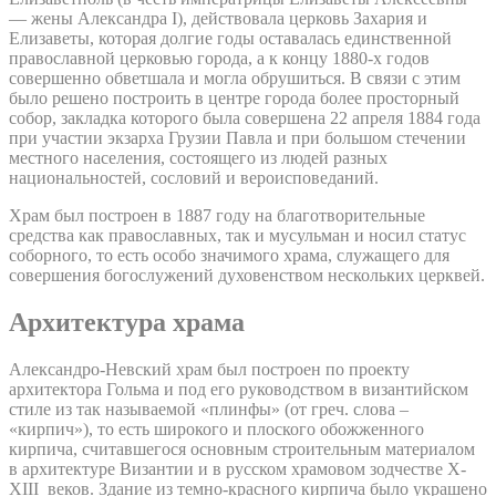
— жены Александра I), действовала церковь Захария и
Елизаветы, которая долгие годы оставалась единственной
православной церковью города, а к концу 1880-х годов
совершенно обветшала и могла обрушиться. В связи с этим
было решено построить в центре города более просторный
собор, закладка которого была совершена 22 апреля 1884 года
при участии экзарха Грузии Павла и при большом стечении
местного населения, состоящего из людей разных
национальностей, сословий и вероисповеданий.
Храм был построен в 1887 году на благотворительные
средства как православных, так и мусульман и носил статус
соборного, то есть особо значимого храма, служащего для
совершения богослужений духовенством нескольких церквей.
Архитектура храма
Александро-Невский храм был построен по проекту
архитектора Гольма и под его руководством в византийском
стиле из так называемой «плинфы» (от греч. слова –
«кирпич»), то есть широкого и плоского обожженного
кирпича, считавшегося основным строительным материалом
в архитектуре Византии и в русском храмовом зодчестве X-
XIII веков. Здание из темно-красного кирпича было украшено