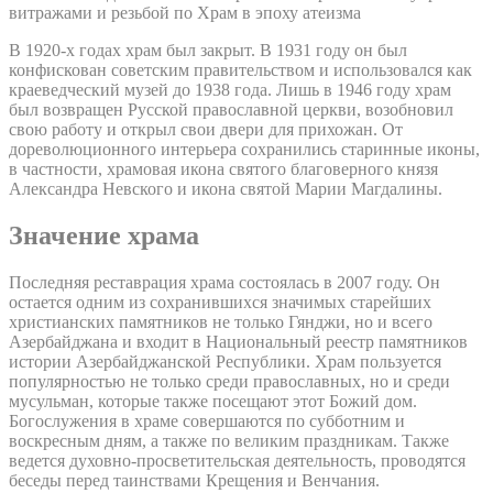
витражами и резьбой по Храм в эпоху атеизма
В 1920-х годах храм был закрыт. В 1931 году он был
конфискован советским правительством и использовался как
краеведческий музей до 1938 года. Лишь в 1946 году храм
был возвращен Русской православной церкви, возобновил
свою работу и открыл свои двери для прихожан. От
дореволюционного интерьера сохранились старинные иконы,
в частности, храмовая икона святого благоверного князя
Александра Невского и икона святой Марии Магдалины.
Значение храма
Последняя реставрация храма состоялась в 2007 году. Он
остается одним из сохранившихся значимых старейших
христианских памятников не только Гянджи, но и всего
Азербайджана и входит в Национальный реестр памятников
истории Азербайджанской Республики. Храм пользуется
популярностью не только среди православных, но и среди
мусульман, которые также посещают этот Божий дом.
Богослужения в храме совершаются по субботним и
воскресным дням, а также по великим праздникам. Также
ведется духовно-просветительская деятельность, проводятся
беседы перед таинствами Крещения и Венчания.