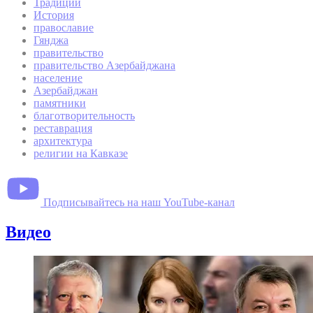
Традиции
История
православие
Гянджа
правительство
правительство Азербайджана
население
Азербайджан
памятники
благотворительность
реставрация
архитектура
религии на Кавказе
Подписывайтесь на наш YouTube-канал
Видео