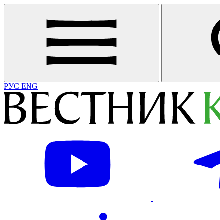
РУС
ENG