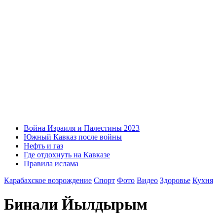
Война Израиля и Палестины 2023
Южный Кавказ после войны
Нефть и газ
Где отдохнуть на Кавказе
Правила ислама
Карабахское возрождение
Спорт
Фото
Видео
Здоровье
Кухня
Бинали Йылдырым