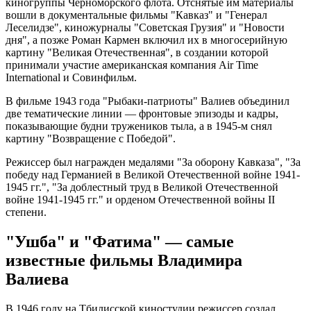
киногруппы Черноморского флота. Отснятые им материалы
вошли в документальные фильмы "Кавказ" и "Генерал
Леселидзе", киножурналы "Советская Грузия" и "Новости
дня", а позже Роман Кармен включил их в многосерийную
картину "Великая Отечественная", в создании которой
принимали участие американская компания Air Time
International и Совинфильм.
В фильме 1943 года "Рыбаки-патриоты" Валиев объединил
две тематические линии — фронтовые эпизоды и кадры,
показывающие будни тружеников тыла, а в 1945-м снял
картину "Возвращение с Победой".
Режиссер был награжден медалями "За оборону Кавказа", "За
победу над Германией в Великой Отечественной войне 1941-
1945 гг.", "За доблестный труд в Великой Отечественной
войне 1941-1945 гг." и орденом Отечественной войны II
степени.
"Ушба" и "Фатима" — самые
известные фильмы Владимира
Валиева
В 1946 году на Тбилисской киностудии режиссер создал