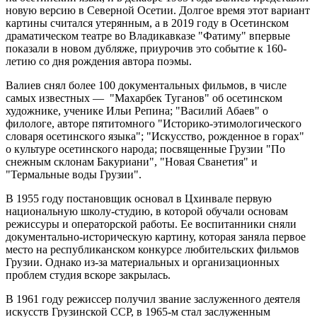
новую версию в Северной Осетии. Долгое время этот вариант
картины считался утерянным, а в 2019 году в Осетинском
драматическом театре во Владикавказе "Фатиму" впервые
показали в новом дубляже, приурочив это событие к 160-
летию со дня рождения автора поэмы.
Валиев снял более 100 документальных фильмов, в числе
самых известных — "Махарбек Туганов" об осетинском
художнике, ученике Ильи Репина; "Василий Абаев" о
филологе, авторе пятитомного "Историко-этимологического
словаря осетинского языка"; "Искусство, рожденное в горах"
о культуре осетинского народа; посвященные Грузии "По
снежным склонам Бакуриани", "Новая Сванетия" и
"Термальные воды Грузии".
В 1955 году постановщик основал в Цхинвале первую
национальную школу-студию, в которой обучали основам
режиссуры и операторской работы. Ее воспитанники сняли
документально-историческую картину, которая заняла первое
место на республиканском конкурсе любительских фильмов
Грузии. Однако из-за материальных и организационных
проблем студия вскоре закрылась.
В 1961 году режиссер получил звание заслуженного деятеля
искусств Грузинской ССР, в 1965-м стал заслуженным