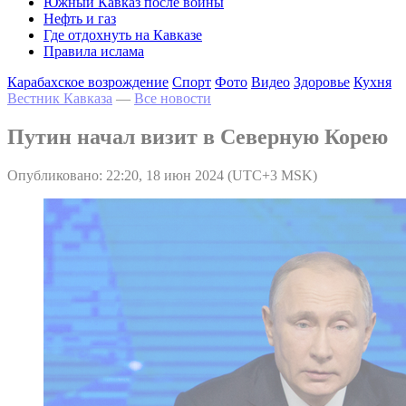
Южный Кавказ после войны
Нефть и газ
Где отдохнуть на Кавказе
Правила ислама
Карабахское возрождение
Спорт
Фото
Видео
Здоровье
Кухня
Вестник Кавказа
—
Все новости
Путин начал визит в Северную Корею
Опубликовано: 22:20, 18 июн 2024 (UTC+3 MSK)