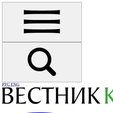
РУС
ENG