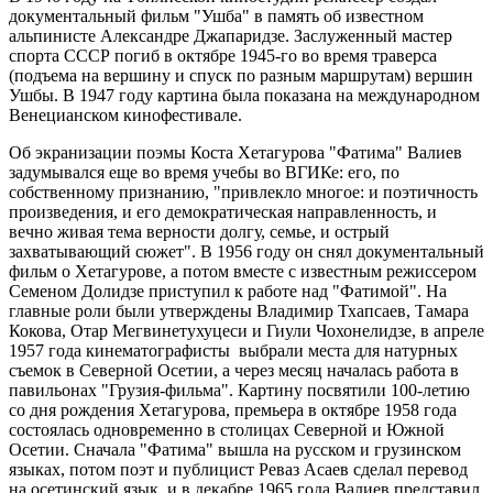
документальный фильм "Ушба" в память об известном
альпинисте Александре Джапаридзе. Заслуженный мастер
спорта СССР погиб в октябре 1945-го во время траверса
(подъема на вершину и спуск по разным маршрутам) вершин
Ушбы. В 1947 году картина была показана на международном
Венецианском кинофестивале.
Об экранизации поэмы Коста Хетагурова "Фатима" Валиев
задумывался еще во время учебы во ВГИКе: его, по
собственному признанию, "привлекло многое: и поэтичность
произведения, и его демократическая направленность, и
вечно живая тема верности долгу, семье, и острый
захватывающий сюжет". В 1956 году он снял документальный
фильм о Хетагурове, а потом вместе с известным режиссером
Семеном Долидзе приступил к работе над "Фатимой". На
главные роли были утверждены Владимир Тхапсаев, Тамара
Кокова, Отар Мегвинетухуцеси и Гиули Чохонелидзе, в апреле
1957 года кинематографисты выбрали места для натурных
съемок в Северной Осетии, а через месяц началась работа в
павильонах "Грузия-фильма". Картину посвятили 100-летию
со дня рождения Хетагурова, премьера в октябре 1958 года
состоялась одновременно в столицах Северной и Южной
Осетии. Сначала "Фатима" вышла на русском и грузинском
языках, потом поэт и публицист Реваз Асаев сделал перевод
на осетинский язык, и в декабре 1965 года Валиев представил