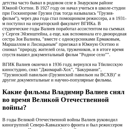
детства часто бывал в родовом селе в Знаурском районе
Южной Осетии. В 1927 году он начал учиться в школе-студии
при Госкинпроме Грузии (так тогда называлась "Грузия-
фильм"), через два года стал помощником режиссера, а в 1931-
м поступил на операторский факультет ВГИКа. В
студенческие годы Валиев поработал ассистентом на съемках
у Сергея Эйзенштейна, а еще, как вспоминала его двоюродная
сестра Зоя Валиева, "вместе с однокурсниками Ермаковым,
Маршаллом и Лисицыным" приезжал в Южную Осетию и
снимал "природу, жителей села, тружеников, и в итоге время
спустя вышел документальный фильм "Родное село"".
ВГИК Валиев окончил в 1936 году, вернулся на Тбилисскую
киностудию, снял "Джимарай-Хох", "Бакуриани",
"Грузинский павильон (Грузинский павильон на ВСХВ)" и
другие документальные и научно-популярные фильмы.
Какие фильмы Владимир Валиев снял
во время Великой Отечественной
войны?
В годы Великой Отечественной войны Валиев руководил
киногруппой Северо-Кавказского фронта и был режиссером