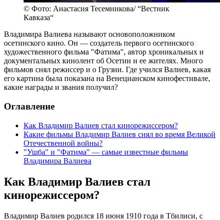
© Фото: Анастасия Тесемникова/ “Вестник
Кавказа“
Владимира Валиева называют основоположником
осетинского кино. Он — создатель первого осетинского
художественного фильма "Фатима", автор хроникальных и
документальных кинолент об Осетии и ее жителях. Много
фильмов снял режиссер и о Грузии. Где учился Валиев, какая
его картина была показана на Венецианском кинофестивале,
какие награды и звания получил?
Оглавление
Как Владимир Валиев стал кинорежиссером?
Какие фильмы Владимир Валиев снял во время Великой
Отечественной войны?
"Ушба" и "Фатима" — самые известные фильмы
Владимира Валиева
Как Владимир Валиев стал
кинорежиссером?
Владимир Валиев родился 18 июня 1910 года в Тбилиси, с