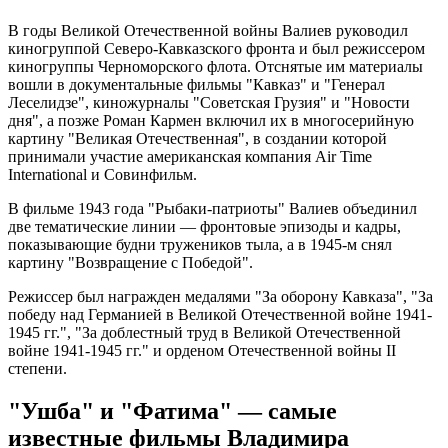
В годы Великой Отечественной войны Валиев руководил
киногруппой Северо-Кавказского фронта и был режиссером
киногруппы Черноморского флота. Отснятые им материалы
вошли в документальные фильмы "Кавказ" и "Генерал
Леселидзе", киножурналы "Советская Грузия" и "Новости
дня", а позже Роман Кармен включил их в многосерийную
картину "Великая Отечественная", в создании которой
принимали участие американская компания Air Time
International и Совинфильм.
В фильме 1943 года "Рыбаки-патриоты" Валиев объединил
две тематические линии — фронтовые эпизоды и кадры,
показывающие будни тружеников тыла, а в 1945-м снял
картину "Возвращение с Победой".
Режиссер был награжден медалями "За оборону Кавказа", "За
победу над Германией в Великой Отечественной войне 1941-
1945 гг.", "За доблестный труд в Великой Отечественной
войне 1941-1945 гг." и орденом Отечественной войны II
степени.
"Ушба" и "Фатима" — самые
известные фильмы Владимира