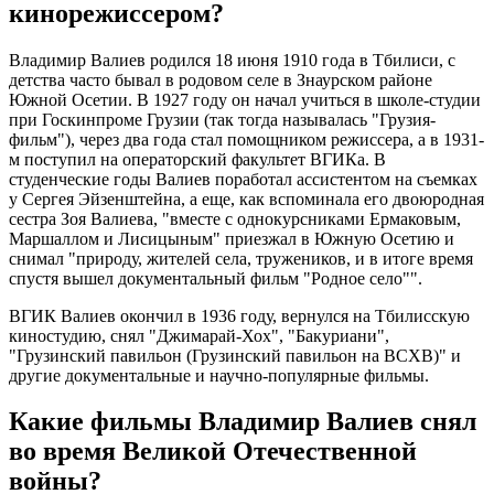
кинорежиссером?
Владимир Валиев родился 18 июня 1910 года в Тбилиси, с
детства часто бывал в родовом селе в Знаурском районе
Южной Осетии. В 1927 году он начал учиться в школе-студии
при Госкинпроме Грузии (так тогда называлась "Грузия-
фильм"), через два года стал помощником режиссера, а в 1931-
м поступил на операторский факультет ВГИКа. В
студенческие годы Валиев поработал ассистентом на съемках
у Сергея Эйзенштейна, а еще, как вспоминала его двоюродная
сестра Зоя Валиева, "вместе с однокурсниками Ермаковым,
Маршаллом и Лисицыным" приезжал в Южную Осетию и
снимал "природу, жителей села, тружеников, и в итоге время
спустя вышел документальный фильм "Родное село"".
ВГИК Валиев окончил в 1936 году, вернулся на Тбилисскую
киностудию, снял "Джимарай-Хох", "Бакуриани",
"Грузинский павильон (Грузинский павильон на ВСХВ)" и
другие документальные и научно-популярные фильмы.
Какие фильмы Владимир Валиев снял
во время Великой Отечественной
войны?