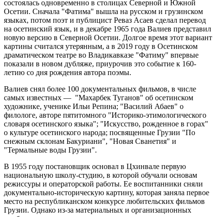
состоялась одновременно в столицах Северной и Южной
Осетии. Сначала "Фатима" вышла на русском и грузинском
языках, потом поэт и публицист Реваз Асаев сделал перевод
на осетинский язык, и в декабре 1965 года Валиев представил
новую версию в Северной Осетии. Долгое время этот вариант
картины считался утерянным, а в 2019 году в Осетинском
драматическом театре во Владикавказе "Фатиму" впервые
показали в новом дубляже, приурочив это событие к 160-
летию со дня рождения автора поэмы.
Валиев снял более 100 документальных фильмов, в числе
самых известных — "Махарбек Туганов" об осетинском
художнике, ученике Ильи Репина; "Василий Абаев" о
филологе, авторе пятитомного "Историко-этимологического
словаря осетинского языка"; "Искусство, рожденное в горах"
о культуре осетинского народа; посвященные Грузии "По
снежным склонам Бакуриани", "Новая Сванетия" и
"Термальные воды Грузии".
В 1955 году постановщик основал в Цхинвале первую
национальную школу-студию, в которой обучали основам
режиссуры и операторской работы. Ее воспитанники сняли
документально-историческую картину, которая заняла первое
место на республиканском конкурсе любительских фильмов
Грузии. Однако из-за материальных и организационных