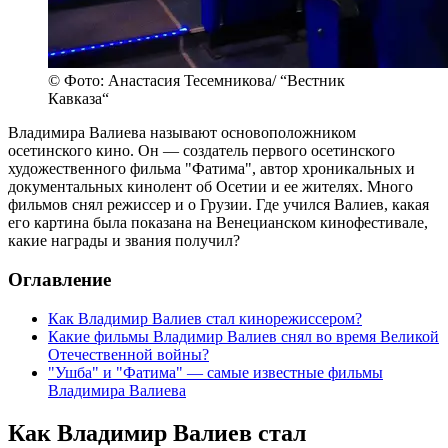
© Фото: Анастасия Тесемникова/ “Вестник
Кавказа“
Владимира Валиева называют основоположником
осетинского кино. Он — создатель первого осетинского
художественного фильма "Фатима", автор хроникальных и
документальных кинолент об Осетии и ее жителях. Много
фильмов снял режиссер и о Грузии. Где учился Валиев, какая
его картина была показана на Венецианском кинофестивале,
какие награды и звания получил?
Оглавление
Как Владимир Валиев стал кинорежиссером?
Какие фильмы Владимир Валиев снял во время Великой
Отечественной войны?
"Ушба" и "Фатима" — самые известные фильмы
Владимира Валиева
Как Владимир Валиев стал