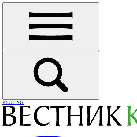
РУС
ENG