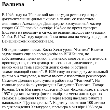
Валиева
В 1946 году на Тбилисской киностудии режиссер создал
документальный фильм "Ушба" в память об известном
альпинисте Александре Джапаридзе. Заслуженный мастер
спорта СССР погиб в октябре 1945-го во время траверса
(подъема на вершину и спуск по разным маршрутам) вершин
Ушбы. В 1947 году картина была показана на международном
Венецианском кинофестивале.
Об экранизации поэмы Коста Хетагурова "Фатима" Валиев
задумывался еще во время учебы во ВГИКе: его, по
собственному признанию, "привлекло многое: и поэтичность
произведения, и его демократическая направленность, и
вечно живая тема верности долгу, семье, и острый
захватывающий сюжет". В 1956 году он снял документальный
фильм о Хетагурове, а потом вместе с известным режиссером
Семеном Долидзе приступил к работе над "Фатимой". На
главные роли были утверждены Владимир Тхапсаев, Тамара
Кокова, Отар Мегвинетухуцеси и Гиули Чохонелидзе, в апреле
1957 года кинематографисты выбрали места для натурных
съемок в Северной Осетии, а через месяц началась работа в
павильонах "Грузия-фильма". Картину посвятили 100-летию
со дня рождения Хетагурова, премьера в октябре 1958 года