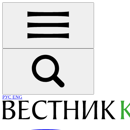
РУС
ENG