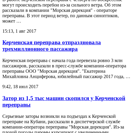
могут происходить перебои из-за сильного ветра. Об этом
рассказали в компании "Морская дирекция" - операторе
переправы. В этот период ветер, по данным синоптиков,
может …
15:13, 1 авг 2017
Керченская переправа отпраздновала
трехмиллионного пассажира
Керченская переправа с начала года перевезла ровно 3 млн
пассажиров, рассказали в пресс-службе компании-оператора
переправы ООО "Морская дирекция". "Екатерина
Михайловна Анциферова, юбилейный пассажир 2017 года, …
9:42, 18 июл 2017
Затор из 1,5 тыс машин скопился у Керченской
переправы
Серьезные заторы возникли на подъездах к Керченской
переправе на Кубани, рассказали в диспетчерской службе
компании-оператора переправы "Морская дирекция". Из-за
плохой погоды паромы курсируют с увеличенными