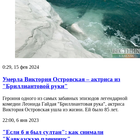
0:29, 15 фев 2024
Умерла Виктория Островская – актриса из
"Бриллиантовой руки"
Героиня одного из самых забавных эпизодов легендарной
комедии Леонида Гайдая "Бриллиантовая рука", актриса
Виктория Островская ушла из жизни. Ей было 85 лет.
22:00, 6 янв 2023
"Если б я был султан": как снимали
"Кавказскую пленницу"