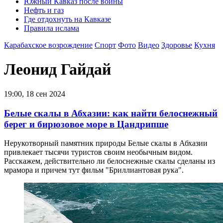
Южный Кавказ после войны
Нефть и газ
Где отдохнуть на Кавказе
Правила ислама
Карабахское возрождение
Спорт
Фото
Видео
Здоровье
Кухня
Леонид Гайдай
19:00, 18 сен 2024
Белые скалы в Абхазии: как найти белоснежный
берег и бирюзовое море в Цандрипше
Нерукотворный памятник природы Белые скалы в Абхазии
привлекает тысячи туристов своим необычным видом.
Расскажем, действительно ли белоснежные скалы сделаны из
мрамора и причем тут фильм "Бриллиантовая рука".