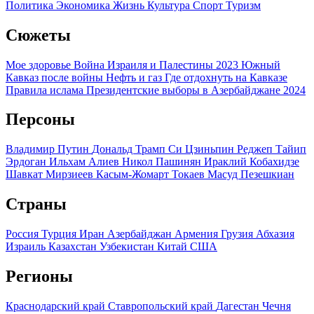
Политика
Экономика
Жизнь
Культура
Спорт
Туризм
Сюжеты
Мое здоровье
Война Израиля и Палестины 2023
Южный
Кавказ после войны
Нефть и газ
Где отдохнуть на Кавказе
Правила ислама
Президентские выборы в Азербайджане 2024
Персоны
Владимир Путин
Дональд Трамп
Си Цзиньпин
Реджеп Тайип
Эрдоган
Ильхам Алиев
Никол Пашинян
Ираклий Кобахидзе
Шавкат Мирзиеев
Касым-Жомарт Токаев
Масуд Пезешкиан
Страны
Россия
Турция
Иран
Азербайджан
Армения
Грузия
Абхазия
Израиль
Казахстан
Узбекистан
Китай
США
Регионы
Краснодарский край
Ставропольский край
Дагестан
Чечня