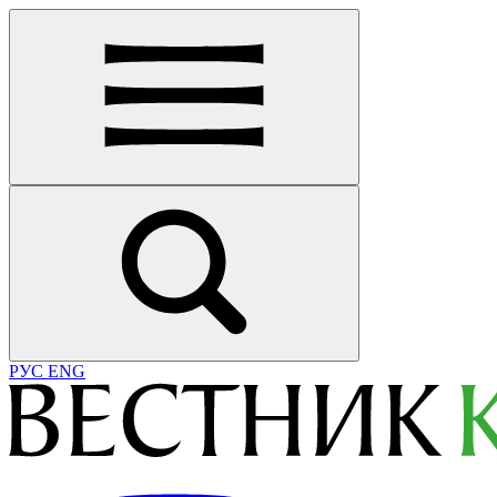
РУС
ENG