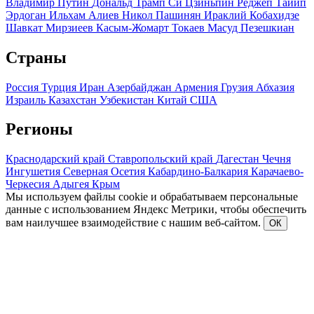
Владимир Путин
Дональд Трамп
Си Цзиньпин
Реджеп Тайип
Эрдоган
Ильхам Алиев
Никол Пашинян
Ираклий Кобахидзе
Шавкат Мирзиеев
Касым-Жомарт Токаев
Масуд Пезешкиан
Страны
Россия
Турция
Иран
Азербайджан
Армения
Грузия
Абхазия
Израиль
Казахстан
Узбекистан
Китай
США
Регионы
Краснодарский край
Ставропольский край
Дагестан
Чечня
Ингушетия
Северная Осетия
Кабардино-Балкария
Карачаево-
Черкесия
Адыгея
Крым
Мы используем файлы cookie и обрабатываем персональные
данные с использованием Яндекс Метрики, чтобы обеспечить
вам наилучшее взаимодействие с нашим веб-сайтом.
ОК