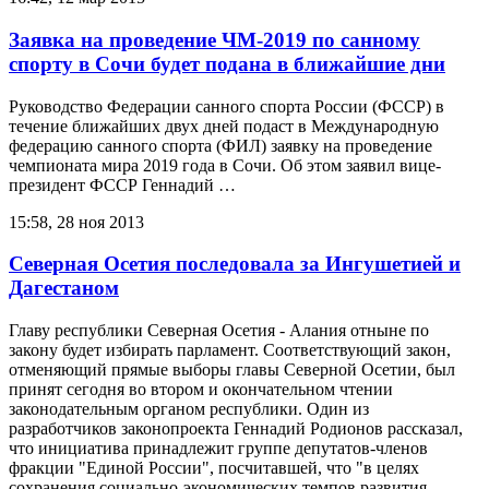
Заявка на проведение ЧМ-2019 по санному
спорту в Сочи будет подана в ближайшие дни
Руководство Федерации санного спорта России (ФССР) в
течение ближайших двух дней подаст в Международную
федерацию санного спорта (ФИЛ) заявку на проведение
чемпионата мира 2019 года в Сочи. Об этом заявил вице-
президент ФССР Геннадий …
15:58, 28 ноя 2013
Северная Осетия последовала за Ингушетией и
Дагестаном
Главу республики Северная Осетия - Алания отныне по
закону будет избирать парламент. Соответствующий закон,
отменяющий прямые выборы главы Северной Осетии, был
принят сегодня во втором и окончательном чтении
законодательным органом республики. Один из
разработчиков законопроекта Геннадий Родионов рассказал,
что инициатива принадлежит группе депутатов-членов
фракции "Единой России", посчитавшей, что "в целях
сохранения социально-экономических темпов развития,