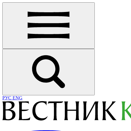
РУС
ENG