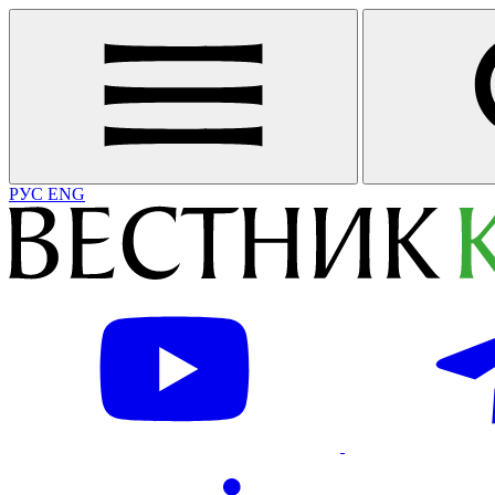
РУС
ENG