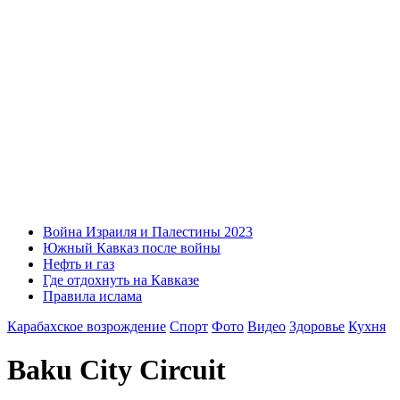
Война Израиля и Палестины 2023
Южный Кавказ после войны
Нефть и газ
Где отдохнуть на Кавказе
Правила ислама
Карабахское возрождение
Спорт
Фото
Видео
Здоровье
Кухня
Baku City Circuit