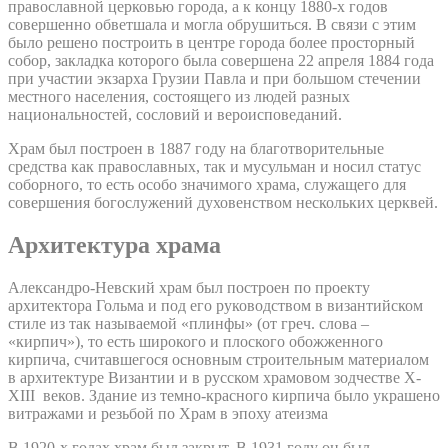
православной церковью города, а к концу 1880-х годов
совершенно обветшала и могла обрушиться. В связи с этим
было решено построить в центре города более просторный
собор, закладка которого была совершена 22 апреля 1884 года
при участии экзарха Грузии Павла и при большом стечении
местного населения, состоящего из людей разных
национальностей, сословий и вероисповеданий.
Храм был построен в 1887 году на благотворительные
средства как православных, так и мусульман и носил статус
соборного, то есть особо значимого храма, служащего для
совершения богослужений духовенством нескольких церквей.
Архитектура храма
Александро-Невский храм был построен по проекту
архитектора Гольма и под его руководством в византийском
стиле из так называемой «плинфы» (от греч. слова –
«кирпич»), то есть широкого и плоского обожженного
кирпича, считавшегося основным строительным материалом
в архитектуре Византии и в русском храмовом зодчестве X-
XIII веков. Здание из темно-красного кирпича было украшено
витражами и резьбой по Храм в эпоху атеизма
В 1920-х годах храм был закрыт. В 1931 году он был