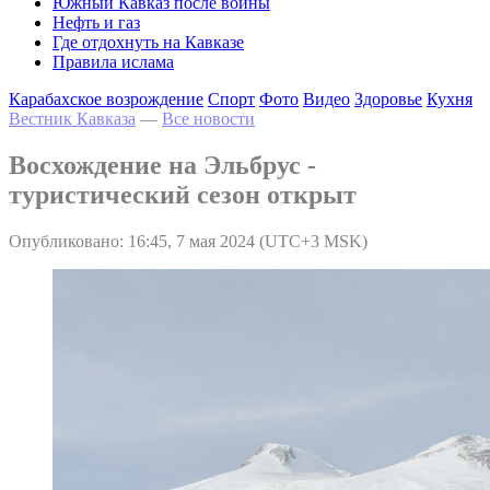
Южный Кавказ после войны
Нефть и газ
Где отдохнуть на Кавказе
Правила ислама
Карабахское возрождение
Спорт
Фото
Видео
Здоровье
Кухня
Вестник Кавказа
—
Все новости
Восхождение на Эльбрус -
туристический сезон открыт
Опубликовано: 16:45, 7 мая 2024 (UTC+3 MSK)