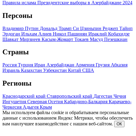
Правила ислама
Президентские выборы в Азербайджане 2024
Персоны
Владимир Путин
Дональд Трамп
Си Цзиньпин
Реджеп Тайип
Эрдоган
Ильхам Алиев
Никол Пашинян
Ираклий Кобахидзе
Шавкат Мирзиеев
Касым-Жомарт Токаев
Масуд Пезешкиан
Страны
Россия
Турция
Иран
Азербайджан
Армения
Грузия
Абхазия
Израиль
Казахстан
Узбекистан
Китай
США
Регионы
Краснодарский край
Ставропольский край
Дагестан
Чечня
Ингушетия
Северная Осетия
Кабардино-Балкария
Карачаево-
Черкесия
Адыгея
Крым
Мы используем файлы cookie и обрабатываем персональные
данные с использованием Яндекс Метрики, чтобы обеспечить
вам наилучшее взаимодействие с нашим веб-сайтом.
ОК