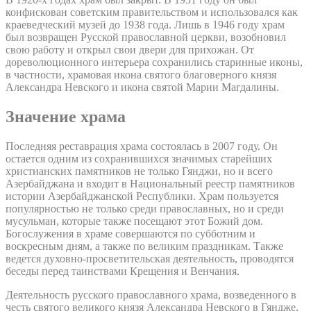
конфискован советским правительством и использовался как
краеведческий музей до 1938 года. Лишь в 1946 году храм
был возвращен Русской православной церкви, возобновил
свою работу и открыл свои двери для прихожан. От
дореволюционного интерьера сохранились старинные иконы,
в частности, храмовая икона святого благоверного князя
Александра Невского и икона святой Марии Магдалины.
Значение храма
Последняя реставрация храма состоялась в 2007 году. Он
остается одним из сохранившихся значимых старейших
христианских памятников не только Гянджи, но и всего
Азербайджана и входит в Национальный реестр памятников
истории Азербайджанской Республики. Храм пользуется
популярностью не только среди православных, но и среди
мусульман, которые также посещают этот Божий дом.
Богослужения в храме совершаются по субботним и
воскресным дням, а также по великим праздникам. Также
ведется духовно-просветительская деятельность, проводятся
беседы перед таинствами Крещения и Венчания.
Деятельность русского православного храма, возведенного в
честь святого великого князя Александра Невского в Гяндже,