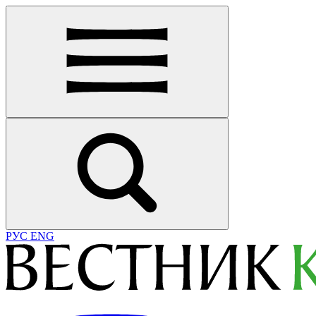
РУС
ENG