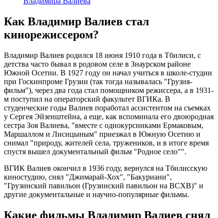
Владимира Валиева
Как Владимир Валиев стал
кинорежиссером?
Владимир Валиев родился 18 июня 1910 года в Тбилиси, с
детства часто бывал в родовом селе в Знаурском районе
Южной Осетии. В 1927 году он начал учиться в школе-студии
при Госкинпроме Грузии (так тогда называлась "Грузия-
фильм"), через два года стал помощником режиссера, а в 1931-
м поступил на операторский факультет ВГИКа. В
студенческие годы Валиев поработал ассистентом на съемках
у Сергея Эйзенштейна, а еще, как вспоминала его двоюродная
сестра Зоя Валиева, "вместе с однокурсниками Ермаковым,
Маршаллом и Лисицыным" приезжал в Южную Осетию и
снимал "природу, жителей села, тружеников, и в итоге время
спустя вышел документальный фильм "Родное село"".
ВГИК Валиев окончил в 1936 году, вернулся на Тбилисскую
киностудию, снял "Джимарай-Хох", "Бакуриани",
"Грузинский павильон (Грузинский павильон на ВСХВ)" и
другие документальные и научно-популярные фильмы.
Какие фильмы Владимир Валиев снял