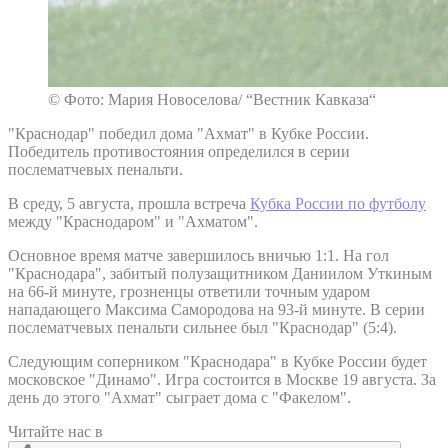
© Фото: Мария Новоселова/ “Вестник Кавказа“
"Краснодар" победил дома "Ахмат" в Кубке России.
Победитель противостояния определился в серии
послематчевых пенальти.
В среду, 5 августа, прошла встреча
Кубка России по футболу
между "Краснодаром" и "Ахматом".
Основное время матче завершилось вничью 1:1. На гол
"Краснодара", забитый полузащитником Даниилом Уткиным
на 66-й минуте, грозненцы ответили точным ударом
нападающего Максима Самородова на 93-й минуте. В серии
послематчевых пенальти сильнее был "Краснодар" (5:4).
Следующим соперником "Краснодара" в Кубке России будет
московское "Динамо". Игра состоится в Москве 19 августа. За
день до этого "Ахмат" сыграет дома с "Факелом".
Читайте нас в