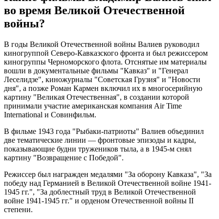
во время Великой Отечественной
войны?
В годы Великой Отечественной войны Валиев руководил
киногруппой Северо-Кавказского фронта и был режиссером
киногруппы Черноморского флота. Отснятые им материалы
вошли в документальные фильмы "Кавказ" и "Генерал
Леселидзе", киножурналы "Советская Грузия" и "Новости
дня", а позже Роман Кармен включил их в многосерийную
картину "Великая Отечественная", в создании которой
принимали участие американская компания Air Time
International и Совинфильм.
В фильме 1943 года "Рыбаки-патриоты" Валиев объединил
две тематические линии — фронтовые эпизоды и кадры,
показывающие будни тружеников тыла, а в 1945-м снял
картину "Возвращение с Победой".
Режиссер был награжден медалями "За оборону Кавказа", "За
победу над Германией в Великой Отечественной войне 1941-
1945 гг.", "За доблестный труд в Великой Отечественной
войне 1941-1945 гг." и орденом Отечественной войны II
степени.