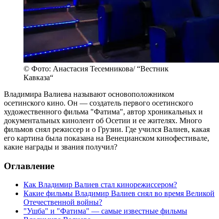
© Фото: Анастасия Тесемникова/ “Вестник
Кавказа“
Владимира Валиева называют основоположником
осетинского кино. Он — создатель первого осетинского
художественного фильма "Фатима", автор хроникальных и
документальных кинолент об Осетии и ее жителях. Много
фильмов снял режиссер и о Грузии. Где учился Валиев, какая
его картина была показана на Венецианском кинофестивале,
какие награды и звания получил?
Оглавление
Как Владимир Валиев стал кинорежиссером?
Какие фильмы Владимир Валиев снял во время Великой
Отечественной войны?
"Ушба" и "Фатима" — самые известные фильмы