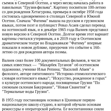
съемок в Северной Осетии, а через месяц началась работа в
павильонах "Грузия-фильма". Картину посвятили 100-летию
со дня рождения Хетагурова, премьера в октябре 1958 года
состоялась одновременно в столицах Северной и Южной
Осетии. Сначала "Фатима" вышла на русском и грузинском
языках, потом поэт и публицист Реваз Асаев сделал перевод
на осетинский язык, и в декабре 1965 года Валиев представил
новую версию в Северной Осетии. Долгое время этот вариант
картины считался утерянным, а в 2019 году в Осетинском
драматическом театре во Владикавказе "Фатиму" впервые
показали в новом дубляже, приурочив это событие к 160-
летию со дня рождения автора поэмы.
Валиев снял более 100 документальных фильмов, в числе
самых известных — "Махарбек Туганов" об осетинском
художнике, ученике Ильи Репина; "Василий Абаев" о
филологе, авторе пятитомного "Историко-этимологического
словаря осетинского языка"; "Искусство, рожденное в горах"
о культуре осетинского народа; посвященные Грузии "По
снежным склонам Бакуриани", "Новая Сванетия" и
"Термальные воды Грузии".
В 1955 году постановщик основал в Цхинвале первую
национальную школу-студию, в которой обучали основам
режиссуры и операторской работы. Ее воспитанники сняли