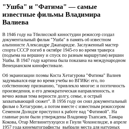
"Ушба" и "Фатима" — самые
известные фильмы Владимира
Валиева
В 1946 году на Тбилисской киностудии режиссер создал
документальный фильм "Ушба" в память об известном
альпинисте Александре Джапаридзе. Заслуженный мастер
спорта СССР погиб в октябре 1945-го во время траверса
(подъема на вершину и спуск по разным маршрутам) вершин
Ушбы. В 1947 году картина была показана на международном
Венецианском кинофестивале.
Об экранизации поэмы Коста Хетагурова "Фатима" Валиев
задумывался еще во время учебы во ВГИКе: его, по
собственному признанию, "привлекло многое: и поэтичность
произведения, и его демократическая направленность, и
вечно живая тема верности долгу, семье, и острый
захватывающий сюжет". В 1956 году он снял документальный
фильм о Хетагурове, а потом вместе с известным режиссером
Семеном Долидзе приступил к работе над "Фатимой". На
главные роли были утверждены Владимир Тхапсаев, Тамара
Кокова, Отар Мегвинетухуцеси и Гиули Чохонелидзе, в апреле
1957 года кинематографисты выбрали места для натурных