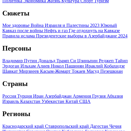
Политика
Экономика
Жизнь
Культура
Спорт
Туризм
Сюжеты
Мое здоровье
Война Израиля и Палестины 2023
Южный
Кавказ после войны
Нефть и газ
Где отдохнуть на Кавказе
Правила ислама
Президентские выборы в Азербайджане 2024
Персоны
Владимир Путин
Дональд Трамп
Си Цзиньпин
Реджеп Тайип
Эрдоган
Ильхам Алиев
Никол Пашинян
Ираклий Кобахидзе
Шавкат Мирзиеев
Касым-Жомарт Токаев
Масуд Пезешкиан
Страны
Россия
Турция
Иран
Азербайджан
Армения
Грузия
Абхазия
Израиль
Казахстан
Узбекистан
Китай
США
Регионы
Краснодарский край
Ставропольский край
Дагестан
Чечня