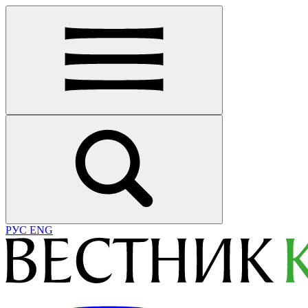
РУС
ENG