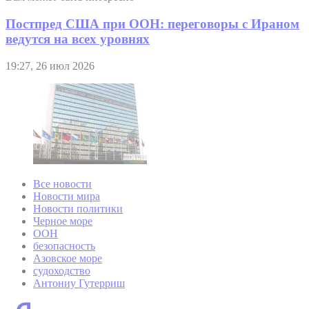
Постпред США при ООН: переговоры с Ираном
ведутся на всех уровнях
19:27, 26 июл 2026
Все новости
Новости мира
Новости политики
Черное море
ООН
безопасность
Азовское море
судоходство
Антониу Гутерриш