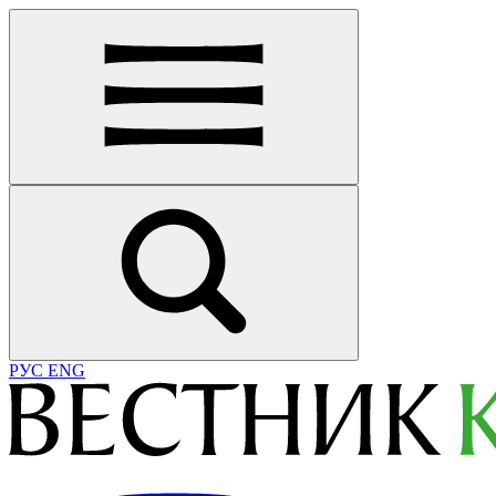
РУС
ENG