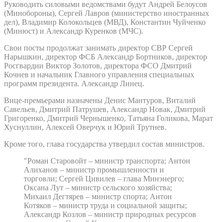
Руководить силовыми ведомствами будут Андрей Белоусов
(Минобороны), Сергей Лавров (министерство иностранных
дел), Владимир Колокольцев (МВД), Константин Чуйченко
(Минюст) и Александр Куренков (МЧС).
Свои посты продолжат занимать директор СВР Сергей
Нарышкин, директор ФСБ Александр Бортников, директор
Росгвардии Виктор Золотов, директора ФСО Дмитрий
Кочнев и начальник Главного управления специальных
программ президента. Александр Линец.
Вице-премьерами назначены Денис Мантуров, Виталий
Савельев, Дмитрий Патрушев, Александр Новак, Дмитрий
Григоренко, Дмитрий Чернышенко, Татьяна Голикова, Марат
Хуснуллин, Алексей Оверчук и Юрий Трутнев.
Кроме того, глава государства утвердил состав министров.
"Роман Старовойт – министр транспорта; Антон
Алиханов – министр промышленности и
торговли; Сергей Цивилев – глава Минэнерго;
Оксана Лут – министр сельского хозяйства;
Михаил Дегтярев – министр спорта; Антон
Котяков – министр труда и социальной защиты;
Александр Козлов – министр природных ресурсов