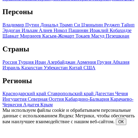
Персоны
Владимир Путин
Дональд Трамп
Си Цзиньпин
Реджеп Тайип
Эрдоган
Ильхам Алиев
Никол Пашинян
Ираклий Кобахидзе
Шавкат Мирзиеев
Касым-Жомарт Токаев
Масуд Пезешкиан
Страны
Россия
Турция
Иран
Азербайджан
Армения
Грузия
Абхазия
Израиль
Казахстан
Узбекистан
Китай
США
Регионы
Краснодарский край
Ставропольский край
Дагестан
Чечня
Ингушетия
Северная Осетия
Кабардино-Балкария
Карачаево-
Черкесия
Адыгея
Крым
Мы используем файлы cookie и обрабатываем персональные
данные с использованием Яндекс Метрики, чтобы обеспечить
вам наилучшее взаимодействие с нашим веб-сайтом.
ОК