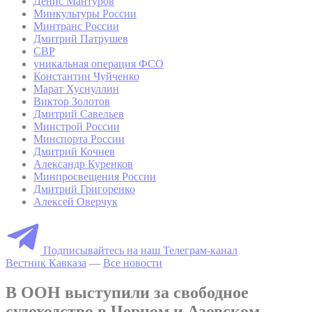
Денис Мантуров
Минкультуры России
Минтранс России
Дмитрий Патрушев
СВР
уникальная операция ФСО
Константин Чуйченко
Марат Хуснуллин
Виктор Золотов
Дмитрий Савельев
Минстрой России
Минспорта России
Дмитрий Кочнев
Александр Куренков
Минпросвещения России
Дмитрий Григоренко
Алексей Оверчук
Подписывайтесь на наш Телеграм-канал
Вестник Кавказа
—
Все новости
В ООН выступили за свободное
судоходство в Черном и Азовском