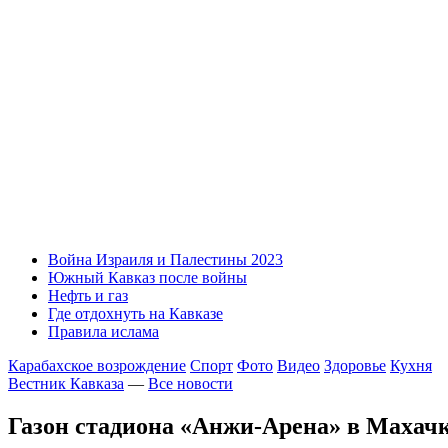
Война Израиля и Палестины 2023
Южный Кавказ после войны
Нефть и газ
Где отдохнуть на Кавказе
Правила ислама
Карабахское возрождение
Спорт
Фото
Видео
Здоровье
Кухня
Вестник Кавказа
—
Все новости
Газон стадиона «Анжи-Арена» в Махач