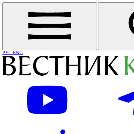
РУС
ENG