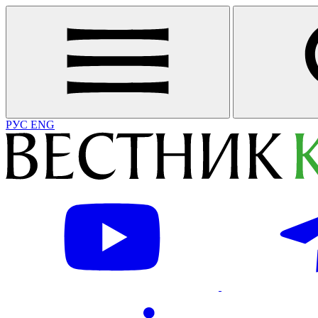
РУС
ENG