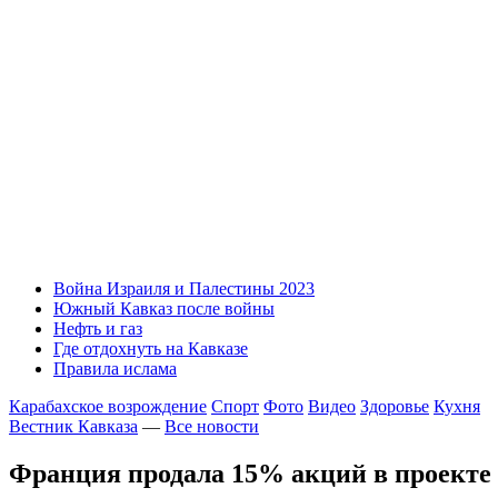
Война Израиля и Палестины 2023
Южный Кавказ после войны
Нефть и газ
Где отдохнуть на Кавказе
Правила ислама
Карабахское возрождение
Спорт
Фото
Видео
Здоровье
Кухня
Вестник Кавказа
—
Все новости
Франция продала 15% акций в проекте