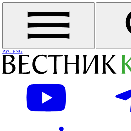
РУС
ENG