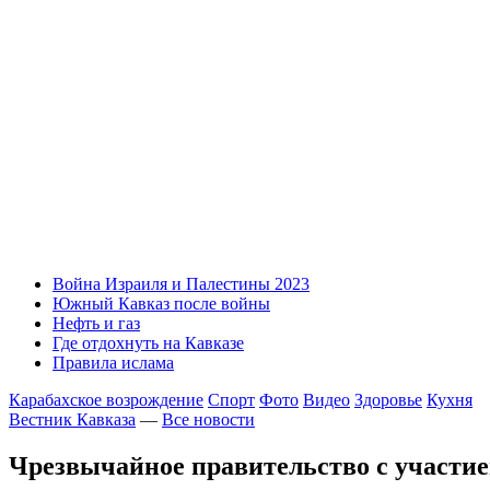
Война Израиля и Палестины 2023
Южный Кавказ после войны
Нефть и газ
Где отдохнуть на Кавказе
Правила ислама
Карабахское возрождение
Спорт
Фото
Видео
Здоровье
Кухня
Вестник Кавказа
—
Все новости
Чрезвычайное правительство с участие