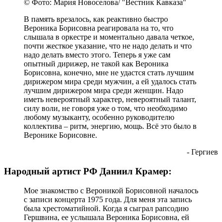
© Фото: Мария Новоселова/ "Вестник Кавказа"
В память врезалось, как реактивно быстро
Вероника Борисовна реагировала на то, что
слышала в оркестре и моментально давала четкое,
почти жесткое указание, что не надо делать и что
надо делать вместо этого. Теперь я уже сам
опытный дирижер, не такой как Вероника
Борисовна, конечно, мне не удастся стать лучшим
дирижером мира среди мужчин, а ей удалось стать
лучшим дирижером мира среди женщин. Надо
иметь невероятный характер, невероятный талант,
силу воли, не говоря уже о том, что необходимо
любому музыканту, особенно руководителю
коллектива – ритм, энергию, мощь. Всё это было в
Веронике Борисовне.
- Гергиев
Народный артист РФ Даниил Крамер:
Мое знакомство с Вероникой Борисовной началось
с записи концерта 1975 года. Для меня эта запись
была хрестоматийной. Когда я сыграл рапсодию
Гершвина, ее услышала Вероника Борисовна, ей