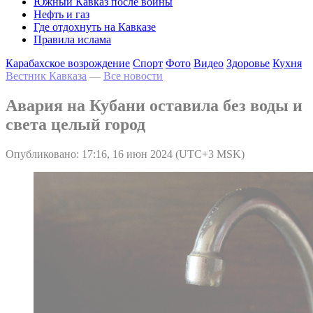
Южный Кавказ после войны
Нефть и газ
Где отдохнуть на Кавказе
Правила ислама
Карабахское возрождение
Спорт
Фото
Видео
Здоровье
Кухня
Вестник Кавказа
—
Все новости
Авария на Кубани оставила без воды и
света целый город
Опубликовано: 17:16, 16 июн 2024 (UTC+3 MSK)