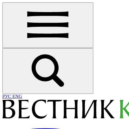
РУС
ENG