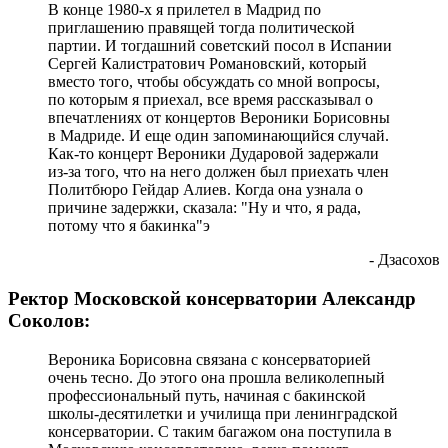
В конце 1980-х я прилетел в Мадрид по
приглашению правящей тогда политической
партии. И тогдашний советский посол в Испании
Сергей Калистратович Романовский, который
вместо того, чтобы обсуждать со мной вопросы,
по которым я приехал, все время рассказывал о
впечатлениях от концертов Вероники Борисовны
в Мадриде. И еще один запоминающийся случай.
Как-то концерт Вероники Дударовой задержали
из-за того, что на него должен был приехать член
Политбюро Гейдар Алиев. Когда она узнала о
причине задержки, сказала: "Ну и что, я рада,
потому что я бакинка"э
- Дзасохов
Ректор Московской консерватории Александр
Соколов:
Вероника Борисовна связана с консерваторией
очень тесно. До этого она прошла великолепный
профессиональный путь, начиная с бакинской
школы-десятилетки и училища при ленинградской
консерватории. С таким багажом она поступила в