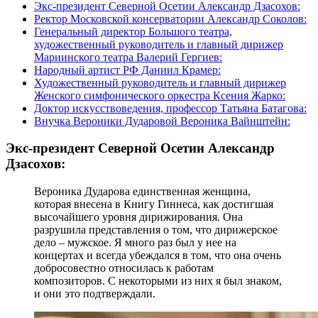
Экс-президент Северной Осетии Александр Дзасохов:
Ректор Московской консерватории Александр Соколов:
Генеральный директор Большого театра,
художественный руководитель и главный дирижер
Мариинского театра Валерий Гергиев:
Народный артист РФ Даниил Крамер:
Художественный руководитель и главный дирижер
Женского симфонического оркестра Ксения Жарко:
Доктор искусствоведения, профессор Татьяна Батагова:
Внучка Вероники Дударовой Вероника Вайнштейн:
Экс-президент Северной Осетии Александр
Дзасохов:
Вероника Дударова единственная женщина,
которая внесена в Книгу Гиннеса, как достигшая
высочайшего уровня дирижирования. Она
разрушила представления о том, что дирижерское
дело – мужское. Я много раз был у нее на
концертах и всегда убеждался в том, что она очень
добросовестно относилась к работам
композиторов. С некоторыми из них я был знаком,
и они это подтверждали.