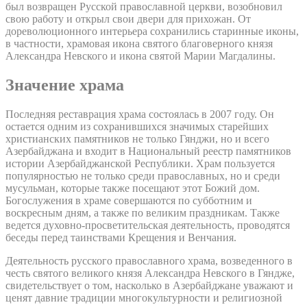
был возвращен Русской православной церкви, возобновил
свою работу и открыл свои двери для прихожан. От
дореволюционного интерьера сохранились старинные иконы,
в частности, храмовая икона святого благоверного князя
Александра Невского и икона святой Марии Магдалины.
Значение храма
Последняя реставрация храма состоялась в 2007 году. Он
остается одним из сохранившихся значимых старейших
христианских памятников не только Гянджи, но и всего
Азербайджана и входит в Национальный реестр памятников
истории Азербайджанской Республики. Храм пользуется
популярностью не только среди православных, но и среди
мусульман, которые также посещают этот Божий дом.
Богослужения в храме совершаются по субботним и
воскресным дням, а также по великим праздникам. Также
ведется духовно-просветительская деятельность, проводятся
беседы перед таинствами Крещения и Венчания.
Деятельность русского православного храма, возведенного в
честь святого великого князя Александра Невского в Гяндже,
свидетельствует о том, насколько в Азербайджане уважают и
ценят давние традиции многокультурности и религиозной