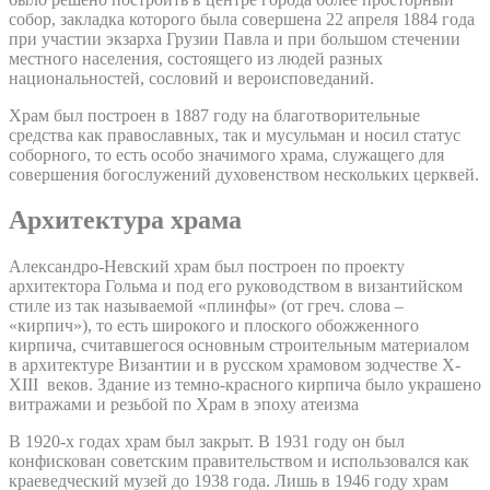
собор, закладка которого была совершена 22 апреля 1884 года
при участии экзарха Грузии Павла и при большом стечении
местного населения, состоящего из людей разных
национальностей, сословий и вероисповеданий.
Храм был построен в 1887 году на благотворительные
средства как православных, так и мусульман и носил статус
соборного, то есть особо значимого храма, служащего для
совершения богослужений духовенством нескольких церквей.
Архитектура храма
Александро-Невский храм был построен по проекту
архитектора Гольма и под его руководством в византийском
стиле из так называемой «плинфы» (от греч. слова –
«кирпич»), то есть широкого и плоского обожженного
кирпича, считавшегося основным строительным материалом
в архитектуре Византии и в русском храмовом зодчестве X-
XIII веков. Здание из темно-красного кирпича было украшено
витражами и резьбой по Храм в эпоху атеизма
В 1920-х годах храм был закрыт. В 1931 году он был
конфискован советским правительством и использовался как
краеведческий музей до 1938 года. Лишь в 1946 году храм