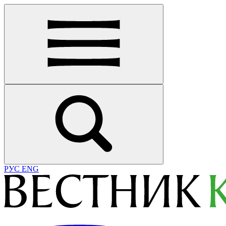
РУС
ENG