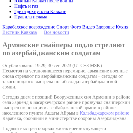
Южный Кавказ после войны
Нефть и газ
Где отдохнуть на Кавказе
Правила ислама
Карабахское возрождение
Спорт
Фото
Видео
Здоровье
Кухня
Вестник Кавказа
—
Все новости
Армянские снайперы подло стреляют
по азербайджанским солдатам
Опубликовано: 19:29, 30 сен 2023 (UTC+3 MSK)
Несмотря на установившееся перемирие, армянские военные
снова стреляют по азербайджанским солдатам – сегодня от
такого подлого выстрела погиб солдат азербайджанской
армии.
Сегодня днем с позиций Вооруженных сил Армении в районе
села Заркенд в Басаркечярском районе прозвучал снайперский
выстрел по позициям азербайджанской армии в районе
населенного пункта Ашагы Айрым в
Кяльбаджарском районе
Карабаха, сообщили в министерстве обороны Азербайджана.
Подлый выстрел оборвал жизнь военнослужащего