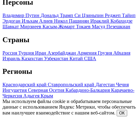
Персоны
Владимир Путин
Дональд Трамп
Си Цзиньпин
Реджеп Тайип
Эрдоган
Ильхам Алиев
Никол Пашинян
Ираклий Кобахидзе
Шавкат Мирзиеев
Касым-Жомарт Токаев
Масуд Пезешкиан
Страны
Россия
Турция
Иран
Азербайджан
Армения
Грузия
Абхазия
Израиль
Казахстан
Узбекистан
Китай
США
Регионы
Краснодарский край
Ставропольский край
Дагестан
Чечня
Ингушетия
Северная Осетия
Кабардино-Балкария
Карачаево-
Черкесия
Адыгея
Крым
Мы используем файлы cookie и обрабатываем персональные
данные с использованием Яндекс Метрики, чтобы обеспечить
вам наилучшее взаимодействие с нашим веб-сайтом.
ОК