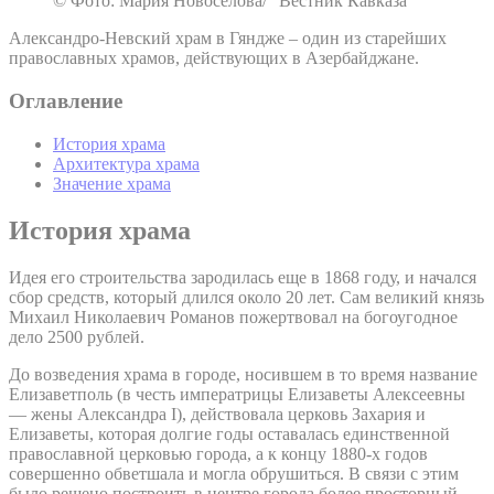
© Фото: Мария Новоселова/ “Вестник Кавказа“
Александро-Невский храм в Гяндже – один из старейших
православных храмов, действующих в Азербайджане.
Оглавление
История храма
Архитектура храма
Значение храма
История храма
Идея его строительства зародилась еще в 1868 году, и начался
сбор средств, который длился около 20 лет. Сам великий князь
Михаил Николаевич Романов пожертвовал на богоугодное
дело 2500 рублей.
До возведения храма в городе, носившем в то время название
Елизаветполь (в честь императрицы Елизаветы Алексеевны
— жены Александра I), действовала церковь Захария и
Елизаветы, которая долгие годы оставалась единственной
православной церковью города, а к концу 1880-х годов
совершенно обветшала и могла обрушиться. В связи с этим
было решено построить в центре города более просторный