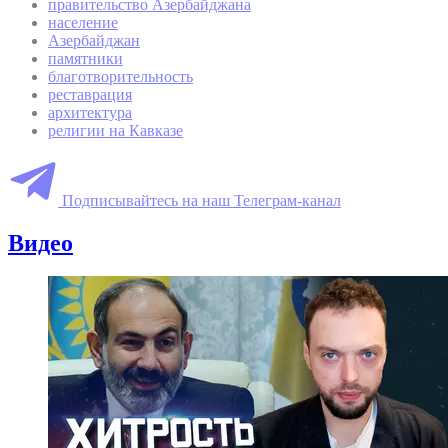
правительство Азербайджана
население
Азербайджан
памятники
благотворительность
реставрация
архитектура
религии на Кавказе
Подписывайтесь на наш Телеграм-канал
Видео