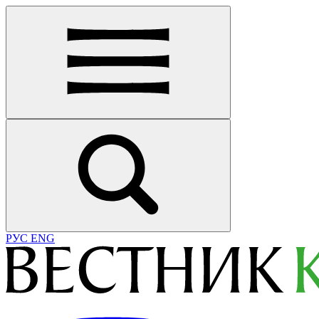
РУС
ENG