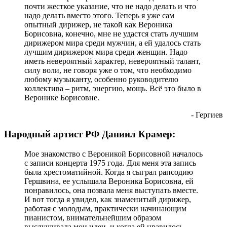
почти жесткое указание, что не надо делать и что
надо делать вместо этого. Теперь я уже сам
опытный дирижер, не такой как Вероника
Борисовна, конечно, мне не удастся стать лучшим
дирижером мира среди мужчин, а ей удалось стать
лучшим дирижером мира среди женщин. Надо
иметь невероятный характер, невероятный талант,
силу воли, не говоря уже о том, что необходимо
любому музыканту, особенно руководителю
коллектива – ритм, энергию, мощь. Всё это было в
Веронике Борисовне.
- Гергиев
Народный артист РФ Даниил Крамер:
Мое знакомство с Вероникой Борисовной началось
с записи концерта 1975 года. Для меня эта запись
была хрестоматийной. Когда я сыграл рапсодию
Гершвина, ее услышала Вероника Борисовна, ей
понравилось, она позвала меня выступать вместе.
И вот тогда я увидел, как знаменитый дирижер,
работая с молодым, практически начинающим
пианистом, внимательнейшим образом
выслушивала мои идеи, и когда ей нравилось,