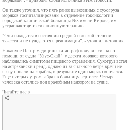
моряками", - приводит слова источника РИА Новости.
Он также уточнил, что пять ранее вывезенных с сухогруза
моряков госпитализированы в отделение токсикологии
городской клинической больницы №3 имени Кирова, им
устраивают детоксикационную терапию.
"Они находятся в состоянии средней и легкой степени
тяжести и не нуждаются в реанимации", - уточнил источник.
Накануне Центр медицины катастроф получил сигнал о
помощи от судна "Улус-Скай", у десяти моряков которого
наблюдались симптомы пищевого отравления. Сухогруз встал
на астраханский рейд, однако из-за сильного ветра врачи не
сразу попали на корабль, в результате один моряк скончался.
Еще пятерых утром забрал в больницу вертолет. Четыре
человека остались под врачебным надзором на судне.
Читайте нас в