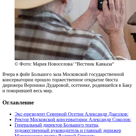
© Фото: Мария Новоселова/ “Вестник Кавказа“
Вчера в фойе Большого зала Московской государственной
консерватории прошло торжественное открытие бюста
дирижера Вероники Дударовой, осетинке, родившейся в Баку
и покорившей весь мир.
Оглавление
Экс-президент Северной Осетии Александр Дзасохов:
Ректор Московской консерватории Александр Соколов:
Генеральный директор Большого театра,
художественный руководитель и главный дирижер
Мариинского театра Валерий Гергиев: