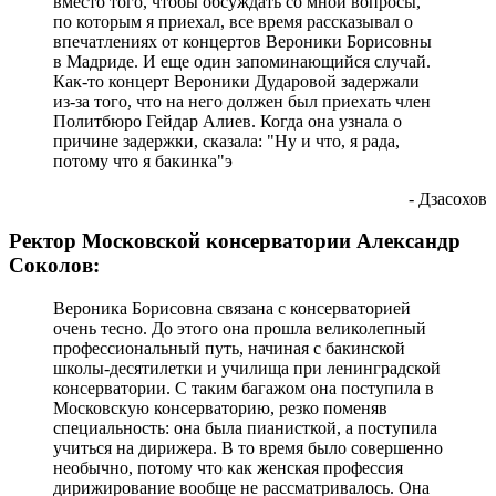
вместо того, чтобы обсуждать со мной вопросы,
по которым я приехал, все время рассказывал о
впечатлениях от концертов Вероники Борисовны
в Мадриде. И еще один запоминающийся случай.
Как-то концерт Вероники Дударовой задержали
из-за того, что на него должен был приехать член
Политбюро Гейдар Алиев. Когда она узнала о
причине задержки, сказала: "Ну и что, я рада,
потому что я бакинка"э
- Дзасохов
Ректор Московской консерватории Александр
Соколов:
Вероника Борисовна связана с консерваторией
очень тесно. До этого она прошла великолепный
профессиональный путь, начиная с бакинской
школы-десятилетки и училища при ленинградской
консерватории. С таким багажом она поступила в
Московскую консерваторию, резко поменяв
специальность: она была пианисткой, а поступила
учиться на дирижера. В то время было совершенно
необычно, потому что как женская профессия
дирижирование вообще не рассматривалось. Она