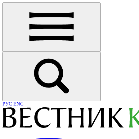
РУС
ENG