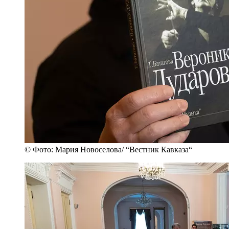
© Фото: Мария Новоселова/ “Вестник Кавказа“