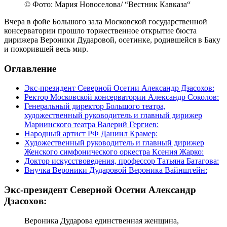
© Фото: Мария Новоселова/ “Вестник Кавказа“
Вчера в фойе Большого зала Московской государственной
консерватории прошло торжественное открытие бюста
дирижера Вероники Дударовой, осетинке, родившейся в Баку
и покорившей весь мир.
Оглавление
Экс-президент Северной Осетии Александр Дзасохов:
Ректор Московской консерватории Александр Соколов:
Генеральный директор Большого театра,
художественный руководитель и главный дирижер
Мариинского театра Валерий Гергиев:
Народный артист РФ Даниил Крамер:
Художественный руководитель и главный дирижер
Женского симфонического оркестра Ксения Жарко:
Доктор искусствоведения, профессор Татьяна Батагова:
Внучка Вероники Дударовой Вероника Вайнштейн:
Экс-президент Северной Осетии Александр
Дзасохов:
Вероника Дударова единственная женщина,