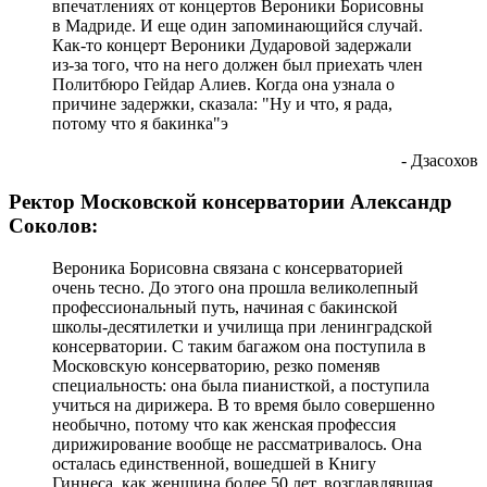
впечатлениях от концертов Вероники Борисовны
в Мадриде. И еще один запоминающийся случай.
Как-то концерт Вероники Дударовой задержали
из-за того, что на него должен был приехать член
Политбюро Гейдар Алиев. Когда она узнала о
причине задержки, сказала: "Ну и что, я рада,
потому что я бакинка"э
- Дзасохов
Ректор Московской консерватории Александр
Соколов:
Вероника Борисовна связана с консерваторией
очень тесно. До этого она прошла великолепный
профессиональный путь, начиная с бакинской
школы-десятилетки и училища при ленинградской
консерватории. С таким багажом она поступила в
Московскую консерваторию, резко поменяв
специальность: она была пианисткой, а поступила
учиться на дирижера. В то время было совершенно
необычно, потому что как женская профессия
дирижирование вообще не рассматривалось. Она
осталась единственной, вошедшей в Книгу
Гиннеса, как женщина более 50 лет, возглавлявшая