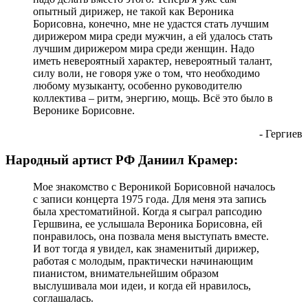
опытный дирижер, не такой как Вероника
Борисовна, конечно, мне не удастся стать лучшим
дирижером мира среди мужчин, а ей удалось стать
лучшим дирижером мира среди женщин. Надо
иметь невероятный характер, невероятный талант,
силу воли, не говоря уже о том, что необходимо
любому музыканту, особенно руководителю
коллектива – ритм, энергию, мощь. Всё это было в
Веронике Борисовне.
- Гергиев
Народный артист РФ Даниил Крамер:
Мое знакомство с Вероникой Борисовной началось
с записи концерта 1975 года. Для меня эта запись
была хрестоматийной. Когда я сыграл рапсодию
Гершвина, ее услышала Вероника Борисовна, ей
понравилось, она позвала меня выступать вместе.
И вот тогда я увидел, как знаменитый дирижер,
работая с молодым, практически начинающим
пианистом, внимательнейшим образом
выслушивала мои идеи, и когда ей нравилось,
соглашалась.