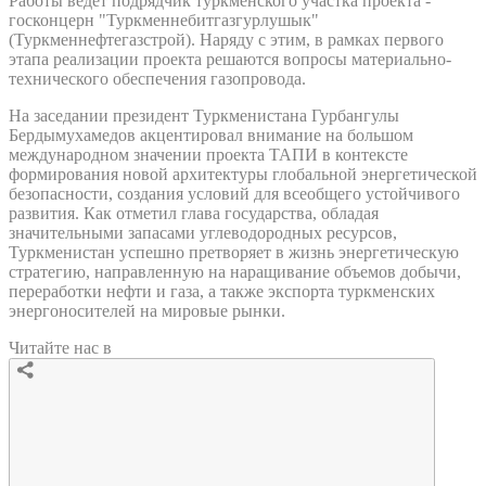
Работы ведет подрядчик туркменского участка проекта -
госконцерн "Туркменнебитгазгурлушык"
(Туркменнефтегазстрой). Наряду с этим, в рамках первого
этапа реализации проекта решаются вопросы материально-
технического обеспечения газопровода.
На заседании президент Туркменистана Гурбангулы
Бердымухамедов акцентировал внимание на большом
международном значении проекта ТАПИ в контексте
формирования новой архитектуры глобальной энергетической
безопасности, создания условий для всеобщего устойчивого
развития. Как отметил глава государства, обладая
значительными запасами углеводородных ресурсов,
Туркменистан успешно претворяет в жизнь энергетическую
стратегию, направленную на наращивание объемов добычи,
переработки нефти и газа, а также экспорта туркменских
энергоносителей на мировые рынки.
Читайте нас в