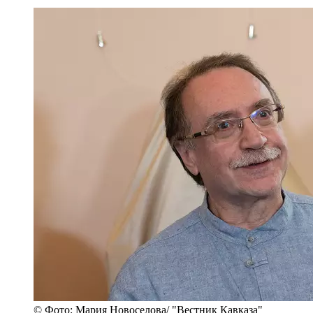
© Фото: Мария Новоселова/ "Вестник Кавказа"