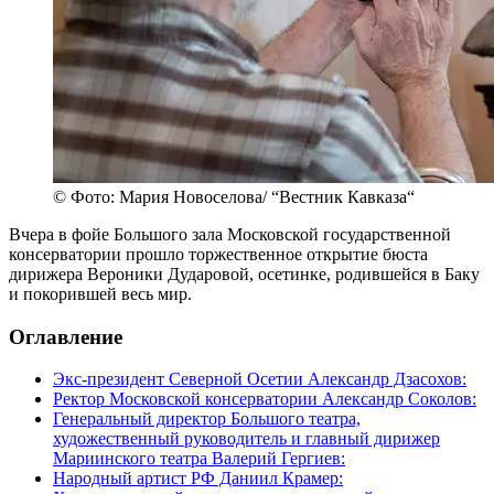
© Фото: Мария Новоселова/ “Вестник Кавказа“
Вчера в фойе Большого зала Московской государственной
консерватории прошло торжественное открытие бюста
дирижера Вероники Дударовой, осетинке, родившейся в Баку
и покорившей весь мир.
Оглавление
Экс-президент Северной Осетии Александр Дзасохов:
Ректор Московской консерватории Александр Соколов:
Генеральный директор Большого театра,
художественный руководитель и главный дирижер
Мариинского театра Валерий Гергиев:
Народный артист РФ Даниил Крамер: