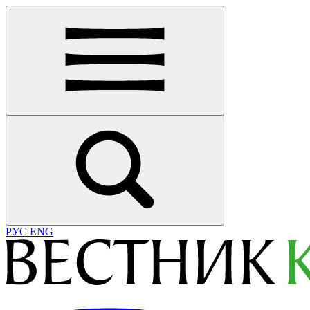
РУС
ENG