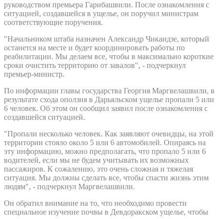
руководством премьера Гарибашвили. После ознакомления с
ситуацией, создавшейся в ущелье, он поручил министрам
соответствующие поручения.
"Начальником штаба назначен Александр Чикаидзе, который
останется на месте и будет координировать работы по
реабилитации. Мы делаем все, чтобы в максимально короткие
сроки очистить территорию от завалов", - подчеркнул
премьер-министр.
По информации главы государства Георгия Маргвелашвили, в
результате схода оползня в Дарьяльском ущелье пропали 5 или
6 человек. Об этом он сообщил заявил после ознакомления с
создавшейся ситуацией.
"Пропали несколько человек. Как заявляют очевидцы, на этой
территории стояло около 5 или 6 автомобилей. Опираясь на
эту информацию, можно предполагать, что пропало 5 или 6
водителей, если мы не будем учитывать их возможных
пассажиров. К сожалению, это очень сложная и тяжелая
ситуация. Мы должны сделать все, чтобы спасти жизнь этим
людям", - подчеркнул Маргвелашвили.
Он обратил внимание на то, что необходимо провести
специальное изучение почвы в Девдоракском ущелье, чтобы