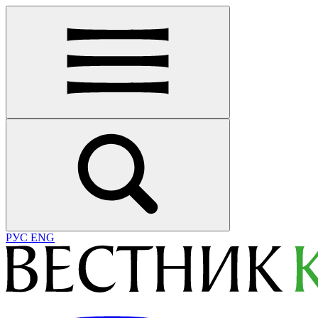
РУС
ENG