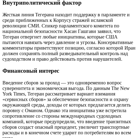
Внутриполитический фактор
Жесткая линия Тегерана находит поддержку в парламенте и
среди приближенных к Корпусу стражей исламской
революции СМИ. Спикер парламентского комитета по
национальной безопасности Хасан Гашгави заявил, что
Тегеран отвергнет любые инициативы, которые США
пытаются навязать через давление и угрозы. Консервативные
комментаторы приветствуют позицию, согласно которой Иран
должен сохранять полный разведывательный контроль над
судоходством и право действовать против нарушителей.
Финансовый интерес
Введение сборов за проход — это одновременно вопрос
суверенитета и экономическая выгода. По данным The New
York Times, Тегеран рассматривает вариант взимания
«сервисных сборов» за обеспечение безопасности и охрану
окружающей среды, доходы от которых предлагается делить
поровну с Оманом. Однако эта инициатива уже встретила
сопротивление со стороны международных судоходных
компаний, которые предупредили, что введение транзитных
сборов создаст опасный прецедент, увеличит транспортные
расходы и в конечном счете ударит по потребителям во всем