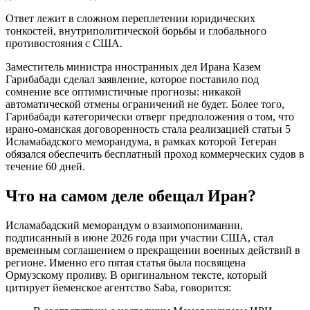
Ответ лежит в сложном переплетении юридических
тонкостей, внутриполитической борьбы и глобального
противостояния с США.
Заместитель министра иностранных дел Ирана Казем
Гарибабади сделал заявление, которое поставило под
сомнение все оптимистичные прогнозы: никакой
автоматической отмены ограничений не будет. Более того,
Гарибабади категорически отверг предположения о том, что
ирано-оманская договоренность стала реализацией статьи 5
Исламабадского меморандума, в рамках которой Тегеран
обязался обеспечить бесплатный проход коммерческих судов в
течение 60 дней.
Что на самом деле обещал Иран?
Исламабадский меморандум о взаимопонимании,
подписанный в июне 2026 года при участии США, стал
временным соглашением о прекращении военных действий в
регионе. Именно его пятая статья была посвящена
Ормузскому проливу. В оригинальном тексте, который
цитирует йеменское агентство Saba, говорится: