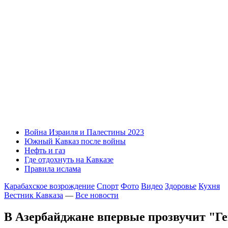
Война Израиля и Палестины 2023
Южный Кавказ после войны
Нефть и газ
Где отдохнуть на Кавказе
Правила ислама
Карабахское возрождение
Спорт
Фото
Видео
Здоровье
Кухня
Вестник Кавказа
—
Все новости
В Азербайджане впервые прозвучит "Г