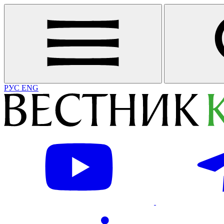
РУС
ENG