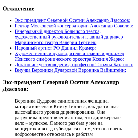
Оглавление
Экс-президент Северной Осетии Александр Дзасохов:
Ректор Московской консерватории Александр Соколов:
Генеральный директор Большого театра,
художественный руководитель и главный дирижер
Мариинского театра Валерий Гергиев:
Народный артист РФ Даниил Крамер:
Художественный руководитель и главный дирижер
Женского симфонического оркестра Ксения Жарко:
Доктор искусствоведения, профессор Татьяна Батагова:
Внучка Вероники Дударовой Вероника Вайнштейн:
Экс-президент Северной Осетии Александр
Дзасохов:
Вероника Дударова единственная женщина,
которая внесена в Книгу Гиннеса, как достигшая
высочайшего уровня дирижирования. Она
разрушила представления о том, что дирижерское
дело – мужское. Я много раз был у нее на
концертах и всегда убеждался в том, что она очень
добросовестно относилась к работам