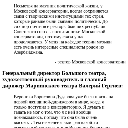
Несмотря на маятник политической жизни, у
Московской консерватории, всегда сохраняются
связи с творческими институциями тех стран,
которые раньше были связаны политически. До
сих пор почти все ректоры бывших республик
Советского союза - воспитанники Московской
консерватории, поэтому связи у нас
продолжаются. У меня на кафедре теории музыки
есть очень интересные специалисты родом из
Азербайджана.
- ректор Московской консерватории
Генеральный директор Большого театра,
художественный руководитель и главный
дирижер Мариинского театра Валерий Гергиев:
Вероника Борисовна Дударова уже была признана
первой женщиной-дирижером в мире, когда я
только поступил в консерваторию. Я думать и
гадать не мог о том, что я с ней вообще
познакомлюсь, потому что она была очень
высоко… Тем не менее я выиграл какой-то
всесоюзный конкурс, и мне Вероника Борисовна