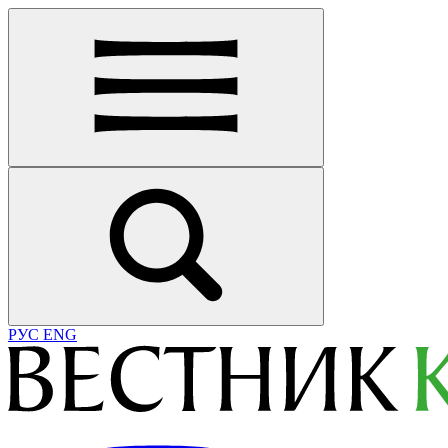
РУС
ENG