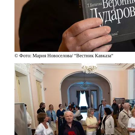
© Фото: Мария Новоселова/ “Вестник Кавказа“