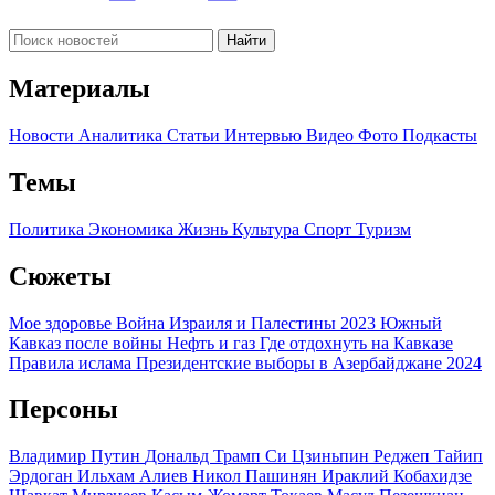
Найти
Материалы
Новости
Аналитика
Статьи
Интервью
Видео
Фото
Подкасты
Темы
Политика
Экономика
Жизнь
Культура
Спорт
Туризм
Сюжеты
Мое здоровье
Война Израиля и Палестины 2023
Южный
Кавказ после войны
Нефть и газ
Где отдохнуть на Кавказе
Правила ислама
Президентские выборы в Азербайджане 2024
Персоны
Владимир Путин
Дональд Трамп
Си Цзиньпин
Реджеп Тайип
Эрдоган
Ильхам Алиев
Никол Пашинян
Ираклий Кобахидзе