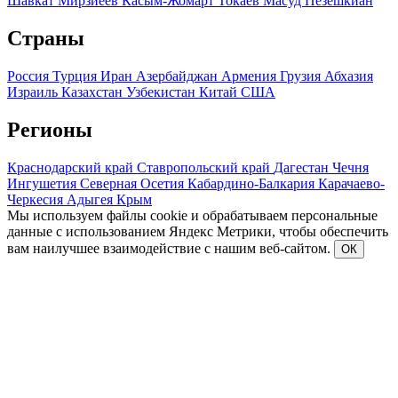
Шавкат Мирзиеев
Касым-Жомарт Токаев
Масуд Пезешкиан
Страны
Россия
Турция
Иран
Азербайджан
Армения
Грузия
Абхазия
Израиль
Казахстан
Узбекистан
Китай
США
Регионы
Краснодарский край
Ставропольский край
Дагестан
Чечня
Ингушетия
Северная Осетия
Кабардино-Балкария
Карачаево-
Черкесия
Адыгея
Крым
Мы используем файлы cookie и обрабатываем персональные
данные с использованием Яндекс Метрики, чтобы обеспечить
вам наилучшее взаимодействие с нашим веб-сайтом.
ОК