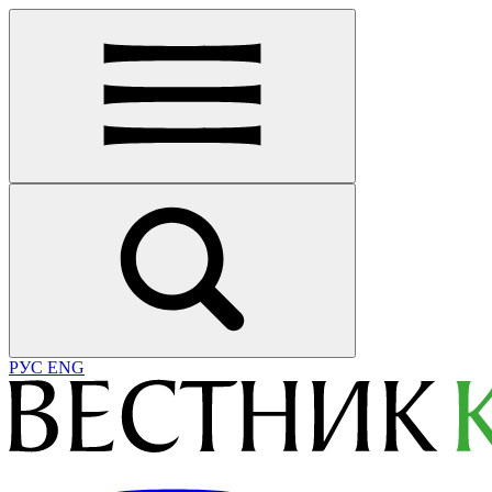
РУС
ENG