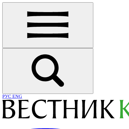
РУС
ENG