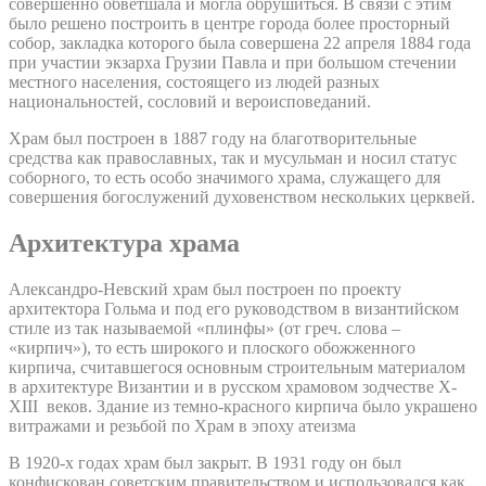
совершенно обветшала и могла обрушиться. В связи с этим
было решено построить в центре города более просторный
собор, закладка которого была совершена 22 апреля 1884 года
при участии экзарха Грузии Павла и при большом стечении
местного населения, состоящего из людей разных
национальностей, сословий и вероисповеданий.
Храм был построен в 1887 году на благотворительные
средства как православных, так и мусульман и носил статус
соборного, то есть особо значимого храма, служащего для
совершения богослужений духовенством нескольких церквей.
Архитектура храма
Александро-Невский храм был построен по проекту
архитектора Гольма и под его руководством в византийском
стиле из так называемой «плинфы» (от греч. слова –
«кирпич»), то есть широкого и плоского обожженного
кирпича, считавшегося основным строительным материалом
в архитектуре Византии и в русском храмовом зодчестве X-
XIII веков. Здание из темно-красного кирпича было украшено
витражами и резьбой по Храм в эпоху атеизма
В 1920-х годах храм был закрыт. В 1931 году он был
конфискован советским правительством и использовался как