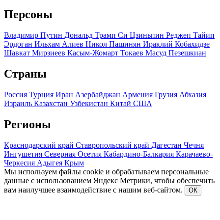
Персоны
Владимир Путин
Дональд Трамп
Си Цзиньпин
Реджеп Тайип
Эрдоган
Ильхам Алиев
Никол Пашинян
Ираклий Кобахидзе
Шавкат Мирзиеев
Касым-Жомарт Токаев
Масуд Пезешкиан
Страны
Россия
Турция
Иран
Азербайджан
Армения
Грузия
Абхазия
Израиль
Казахстан
Узбекистан
Китай
США
Регионы
Краснодарский край
Ставропольский край
Дагестан
Чечня
Ингушетия
Северная Осетия
Кабардино-Балкария
Карачаево-
Черкесия
Адыгея
Крым
Мы используем файлы cookie и обрабатываем персональные
данные с использованием Яндекс Метрики, чтобы обеспечить
вам наилучшее взаимодействие с нашим веб-сайтом.
ОК