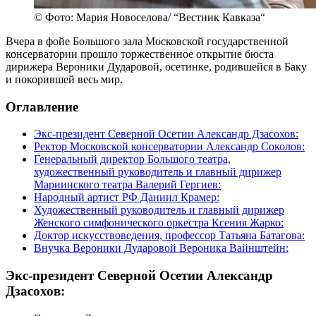
© Фото: Мария Новоселова/ “Вестник Кавказа“
Вчера в фойе Большого зала Московской государственной
консерватории прошло торжественное открытие бюста
дирижера Вероники Дударовой, осетинке, родившейся в Баку
и покорившей весь мир.
Оглавление
Экс-президент Северной Осетии Александр Дзасохов:
Ректор Московской консерватории Александр Соколов:
Генеральный директор Большого театра,
художественный руководитель и главный дирижер
Мариинского театра Валерий Гергиев:
Народный артист РФ Даниил Крамер:
Художественный руководитель и главный дирижер
Женского симфонического оркестра Ксения Жарко:
Доктор искусствоведения, профессор Татьяна Батагова:
Внучка Вероники Дударовой Вероника Вайнштейн:
Экс-президент Северной Осетии Александр
Дзасохов: