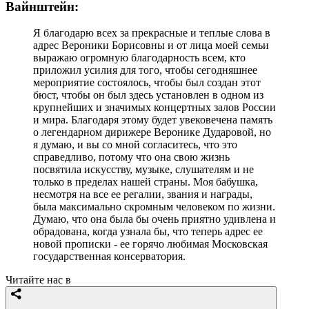
Вайнштейн:
Я благодарю всех за прекрасные и теплые слова в
адрес Вероники Борисовны и от лица моей семьи
выражаю огромную благодарность всем, кто
приложил усилия для того, чтобы сегодняшнее
мероприятие состоялось, чтобы был создан этот
бюст, чтобы он был здесь установлен в одном из
крупнейших и значимых концертных залов России
и мира. Благодаря этому будет увековечена память
о легендарном дирижере Веронике Дударовой, но
я думаю, и вы со мной согласитесь, что это
справедливо, потому что она свою жизнь
посвятила искусству, музыке, слушателям и не
только в пределах нашей страны. Моя бабушка,
несмотря на все ее регалии, звания и награды,
была максимально скромным человеком по жизни.
Думаю, что она была бы очень приятно удивлена и
обрадована, когда узнала бы, что теперь адрес ее
новой прописки - ее горячо любимая Московская
государственная консерватория.
Читайте нас в