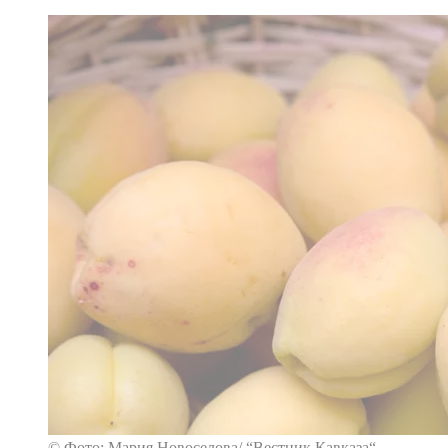
© Фото: Мария Новоселова/ “Вестник Кавказа“