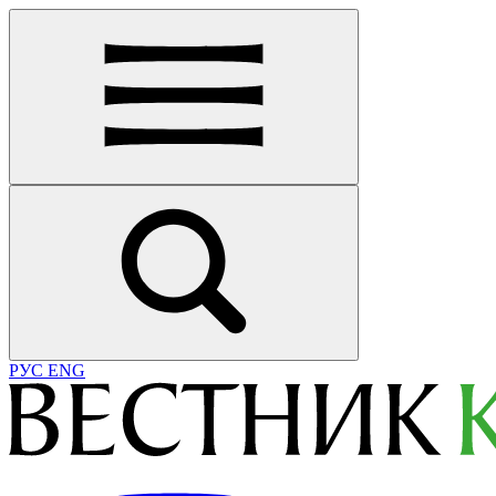
РУС
ENG