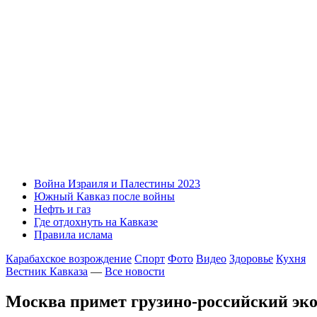
Война Израиля и Палестины 2023
Южный Кавказ после войны
Нефть и газ
Где отдохнуть на Кавказе
Правила ислама
Карабахское возрождение
Спорт
Фото
Видео
Здоровье
Кухня
Вестник Кавказа
—
Все новости
Москва примет грузино-российский эк