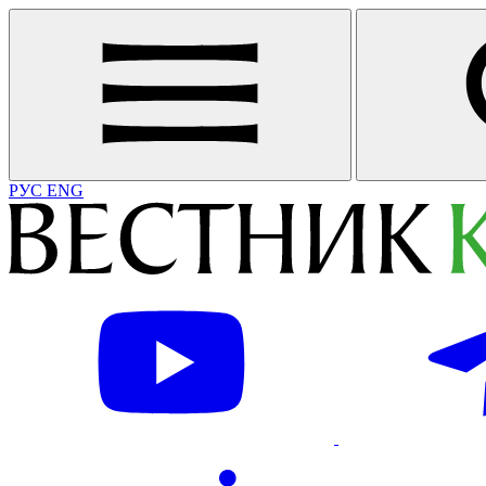
РУС
ENG