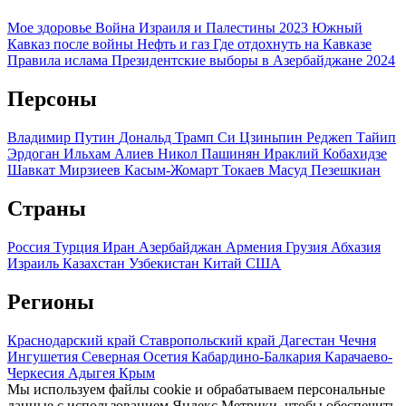
Мое здоровье
Война Израиля и Палестины 2023
Южный
Кавказ после войны
Нефть и газ
Где отдохнуть на Кавказе
Правила ислама
Президентские выборы в Азербайджане 2024
Персоны
Владимир Путин
Дональд Трамп
Си Цзиньпин
Реджеп Тайип
Эрдоган
Ильхам Алиев
Никол Пашинян
Ираклий Кобахидзе
Шавкат Мирзиеев
Касым-Жомарт Токаев
Масуд Пезешкиан
Страны
Россия
Турция
Иран
Азербайджан
Армения
Грузия
Абхазия
Израиль
Казахстан
Узбекистан
Китай
США
Регионы
Краснодарский край
Ставропольский край
Дагестан
Чечня
Ингушетия
Северная Осетия
Кабардино-Балкария
Карачаево-
Черкесия
Адыгея
Крым
Мы используем файлы cookie и обрабатываем персональные
данные с использованием Яндекс Метрики, чтобы обеспечить