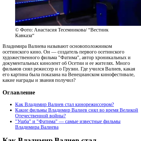
© Фото: Анастасия Тесемникова/ “Вестник
Кавказа“
Владимира Валиева называют основоположником
осетинского кино. Он — создатель первого осетинского
художественного фильма "Фатима", автор хроникальных и
документальных кинолент об Осетии и ее жителях. Много
фильмов снял режиссер и о Грузии. Где учился Валиев, какая
его картина была показана на Венецианском кинофестивале,
какие награды и звания получил?
Оглавление
Как Владимир Валиев стал кинорежиссером?
Какие фильмы Владимир Валиев снял во время Великой
Отечественной войны?
"Ушба" и "Фатима" — самые известные фильмы
Владимира Валиева
Как Владимир Валиев стал