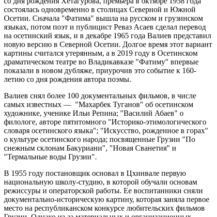
со дня рождения Хетагурова, премьера в октябре 1958 года
состоялась одновременно в столицах Северной и Южной
Осетии. Сначала "Фатима" вышла на русском и грузинском
языках, потом поэт и публицист Реваз Асаев сделал перевод
на осетинский язык, и в декабре 1965 года Валиев представил
новую версию в Северной Осетии. Долгое время этот вариант
картины считался утерянным, а в 2019 году в Осетинском
драматическом театре во Владикавказе "Фатиму" впервые
показали в новом дубляже, приурочив это событие к 160-
летию со дня рождения автора поэмы.
Валиев снял более 100 документальных фильмов, в числе
самых известных — "Махарбек Туганов" об осетинском
художнике, ученике Ильи Репина; "Василий Абаев" о
филологе, авторе пятитомного "Историко-этимологического
словаря осетинского языка"; "Искусство, рожденное в горах"
о культуре осетинского народа; посвященные Грузии "По
снежным склонам Бакуриани", "Новая Сванетия" и
"Термальные воды Грузии".
В 1955 году постановщик основал в Цхинвале первую
национальную школу-студию, в которой обучали основам
режиссуры и операторской работы. Ее воспитанники сняли
документально-историческую картину, которая заняла первое
место на республиканском конкурсе любительских фильмов
Грузии. Однако из-за материальных и организационных