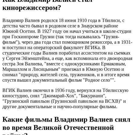
кинорежиссером?
Владимир Валиев родился 18 июня 1910 года в Тбилиси, с
детства часто бывал в родовом селе в Знаурском районе
Южной Осетии. В 1927 году он начал учиться в школе-студии
при Госкинпроме Грузии (так тогда называлась "Грузия-
фильм"), через два года стал помощником режиссера, а в 1931-
м поступил на операторский факультет ВГИКа. В
студенческие годы Валиев поработал ассистентом на съемках
у Сергея Эйзенштейна, а еще, как вспоминала его двоюродная
сестра Зоя Валиева, "вместе с однокурсниками Ермаковым,
Маршаллом и Лисицыным" приезжал в Южную Осетию и
снимал "природу, жителей села, тружеников, и в итоге время
спустя вышел документальный фильм "Родное село"".
ВГИК Валиев окончил в 1936 году, вернулся на Тбилисскую
киностудию, снял "Джимарай-Хох", "Бакуриани",
"Грузинский павильон (Грузинский павильон на ВСХВ)" и
другие документальные и научно-популярные фильмы.
Какие фильмы Владимир Валиев снял
во время Великой Отечественной