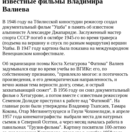
известные фильмы Владимира
Валиева
В 1946 году на Тбилисской киностудии режиссер создал
документальный фильм "Ушба" в память об известном
альпинисте Александре Джапаридзе. Заслуженный мастер
спорта СССР погиб в октябре 1945-го во время траверса
(подъема на вершину и спуск по разным маршрутам) вершин
Ушбы. В 1947 году картина была показана на международном
Венецианском кинофестивале.
Об экранизации поэмы Коста Хетагурова "Фатима" Валиев
задумывался еще во время учебы во ВГИКе: его, по
собственному признанию, "привлекло многое: и поэтичность
произведения, и его демократическая направленность, и
вечно живая тема верности долгу, семье, и острый
захватывающий сюжет". В 1956 году он снял документальный
фильм о Хетагурове, а потом вместе с известным режиссером
Семеном Долидзе приступил к работе над "Фатимой". На
главные роли были утверждены Владимир Тхапсаев, Тамара
Кокова, Отар Мегвинетухуцеси и Гиули Чохонелидзе, в апреле
1957 года кинематографисты выбрали места для натурных
съемок в Северной Осетии, а через месяц началась работа в
павильонах "Грузия-фильма". Картину посвятили 100-летию