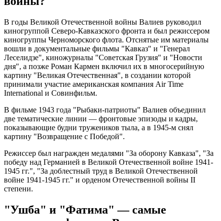
войны?
В годы Великой Отечественной войны Валиев руководил
киногруппой Северо-Кавказского фронта и был режиссером
киногруппы Черноморского флота. Отснятые им материалы
вошли в документальные фильмы "Кавказ" и "Генерал
Леселидзе", киножурналы "Советская Грузия" и "Новости
дня", а позже Роман Кармен включил их в многосерийную
картину "Великая Отечественная", в создании которой
принимали участие американская компания Air Time
International и Совинфильм.
В фильме 1943 года "Рыбаки-патриоты" Валиев объединил
две тематические линии — фронтовые эпизоды и кадры,
показывающие будни тружеников тыла, а в 1945-м снял
картину "Возвращение с Победой".
Режиссер был награжден медалями "За оборону Кавказа", "За
победу над Германией в Великой Отечественной войне 1941-
1945 гг.", "За доблестный труд в Великой Отечественной
войне 1941-1945 гг." и орденом Отечественной войны II
степени.
"Ушба" и "Фатима" — самые