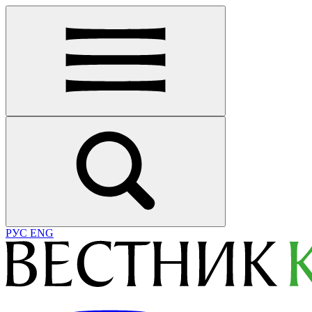
РУС
ENG