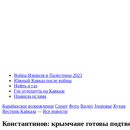
Война Израиля и Палестины 2023
Южный Кавказ после войны
Нефть и газ
Где отдохнуть на Кавказе
Правила ислама
Карабахское возрождение
Спорт
Фото
Видео
Здоровье
Кухня
Вестник Кавказа
—
Все новости
Константинов: крымчане готовы подтве