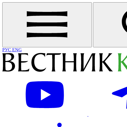
РУС
ENG