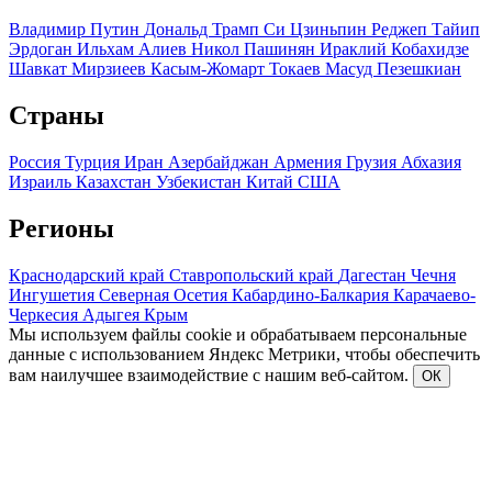
Владимир Путин
Дональд Трамп
Си Цзиньпин
Реджеп Тайип
Эрдоган
Ильхам Алиев
Никол Пашинян
Ираклий Кобахидзе
Шавкат Мирзиеев
Касым-Жомарт Токаев
Масуд Пезешкиан
Страны
Россия
Турция
Иран
Азербайджан
Армения
Грузия
Абхазия
Израиль
Казахстан
Узбекистан
Китай
США
Регионы
Краснодарский край
Ставропольский край
Дагестан
Чечня
Ингушетия
Северная Осетия
Кабардино-Балкария
Карачаево-
Черкесия
Адыгея
Крым
Мы используем файлы cookie и обрабатываем персональные
данные с использованием Яндекс Метрики, чтобы обеспечить
вам наилучшее взаимодействие с нашим веб-сайтом.
ОК