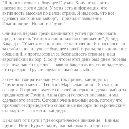
"Я проголосовал за будущее Грузии. Хочу поздравить
население с этим днём. У меня есть информация, что
активность высокая по целой стране. Я надеюсь, что все
сделают достойный выбор", - приводит заявление
Иванишвили "Новости-Грузия".
Одним из первых среди кандидатов успел проголосовать
представитель "единого национального движения" Давид
Бакрадзе. "У меня очень хорошее настроение. Я проголосовал
за стабильное и лучшее будущее нашей страны, за выполнение
обещаний, я проголосовал за безопасность страны и наш
европейский выбор. Я хочу, чтобы этот день был днем победы
и успеха нашей страны", - заявил Бакрадзе, выразив надежду,
что граждане Грузии сделают такой же выбор.
Затем на избирательный участок пришёл кандидат от
"Грузинской мечты" Георгий Маргвелашвили. "Я счастлив
сегодня. Я пришел вместе со своей дочерью и сделал выбор за
продвижение Грузии. Анна (дочь) голосует впервые, и мы
сделали это вместе. Сегодня очень важный день, потому что
проходят беспрецедентно спокойные выборы по европейским
стандартам", - отметил кандидат.
Кандидат от партии "Демократическое движение – Единая
Грузия" Нино Бурджанадзе, чьи наблюдатели одни из