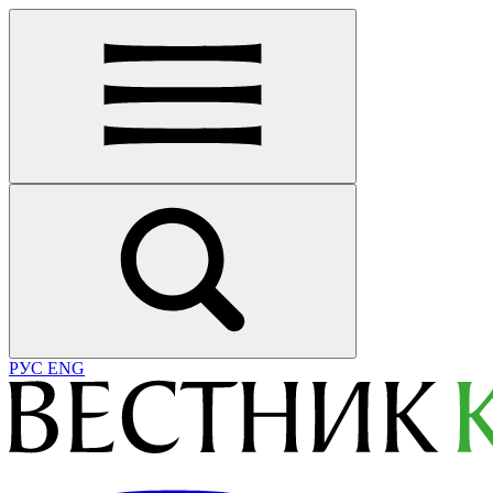
РУС
ENG