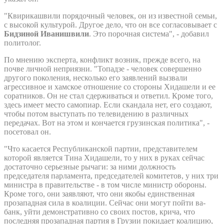
"Квирикашвили порядочный человек, он из известной семьи,
с высокой культурой. Другое дело, что он все согласовывает с
Бидзиной Иванишвили
. Это порочная система", - добавил
политолог.
По мнению эксперта, конфликт возник, прежде всего, на
почве личной неприязни. "Топадзе - человек совершенно
другого поколения, несколько его заявлений вызвали
агрессивное и хамское отношение со стороны Хидашели и ее
соратников. Он не стал сдерживаться и ответил. Кроме того,
здесь имеет место самопиар. Если скандала нет, его создают,
чтобы потом выступать по телевидению в различных
передачах. Вот на этом и кончается грузинская политика", -
посетовал он.
"Что касается Республиканской партии, представителем
которой является Тина Хидашели, то у них в руках сейчас
достаточно серьезные рычаги: за ними должность
председателя парламента, председателей комитетов, у них три
министра в правительстве - в том числе министр обороны.
Кроме того, они заявляют, что они якобы единственная
прозападная сила в коалиции. Сейчас они могут пойти ва-
банк, уйти демонстративно со своих постов, крича, что
последняя прозападная партия в Грузии покидает коалицию,