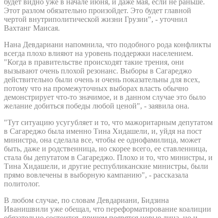
будет видно уже в начале июня, и даже мая, если не раньше.
Этот разлом обязательно произойдет. Это будет главной
чертой внутриполитической жизни Грузии", - уточнил
Вахтанг Маисая.
Нана Девдариани напомнила, что подобного рода конфликты
всегда плохо влияют на уровень поддержки населением.
"Когда в правительстве происходят такие трения, они
вызывают очень плохой резонанс. Выборы в Сагареджо
действительно были очень и очень показательны для всех,
потому что на промежуточных выборах власть обычно
демонстрирует что-то значимое, и в данном случае это было
желание добиться победы любой ценой", - заявила она.
"Тут ситуацию усугубляет и то, что мажоритарным депутатом
в Сагареджо была именно Тина Хидашели, и, уйдя на пост
министра, она сделала все, чтобы ее однофамилица, может
быть, даже и родственница, но скорее всего, ее ставленница,
стала бы депутатом в Сагареджо. Плохо и то, что министры, и
Тина Хидашели, и другие республиканские министры, были
прямо вовлечены в выборную кампанию", - рассказала
политолог.
В любом случае, по словам Девдариани, Бидзина
Иванишвили уже обещал, что переформатирование коалиции
обязательно состоится, причем появятся новые лица, но и