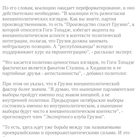
По его словам, коалицию ожидает переформатирование, и оно
действительно необходимо. "В коалиции есть разногласия
внешнеполитических взглядов. Как вы знаете, партия
производственников, то есть "Производство спасет Грузию", к
которой относится Гоги Топадзе, избегает акцента на
внешнеполитическом аспекте в контексте политической
интеграции, полагая, что Грузия должна занимать
нейтральную позицию. А "республиканцы" всецело
поддерживают курс на евроинтеграцию", - рассказал эксперт.
"Что касается политико-ценностных взглядов, то Гоги Топадзе
фактически является фанатом Сталина, а Хидашели и ее
партийные друзья - антисталинисты", - добавил политолог.
При этом он указал, что в Грузии внешнеполитический
фактор более значим. "Я думаю, что нынешние парламентские
выборы пройдут именно под знаком внешней, а не
внутренней политики. Предыдущие октябрьские выборы
состоялись именно во внутриполитическом, а нынешние
выборы будут чисто в внешнеполитическом контексте", -
прогнозирует член "Экспертного клуба Грузии".
"То есть, здесь идет уже борьба между так называемыми
проевразийскими и проевроантлантическими силами. И это