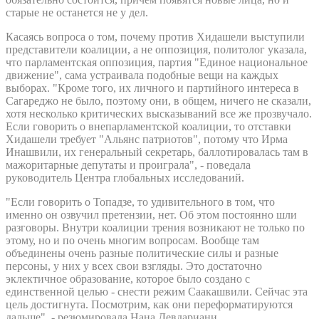
старые не останется не у дел.
Касаясь вопроса о том, почему против Хидашели выступили
представители коалиции, а не оппозиция, политолог указала,
что парламентская оппозиция, партия "Единое национальное
движение", сама устраивала подобные вещи на каждых
выборах. "Кроме того, их личного и партийного интереса в
Сагареджо не было, поэтому они, в общем, ничего не сказали,
хотя несколько критических высказываний все же прозвучало.
Если говорить о внепарламентской коалиции, то отставки
Хидашели требует "Альянс патриотов", потому что Ирма
Инашвили, их генеральный секретарь, баллотировалась там в
мажоритарные депутаты и проиграла", - поведала
руководитель Центра глобальных исследований.
"Если говорить о Топадзе, то удивительного в том, что
именно он озвучил претензии, нет. Об этом постоянно шли
разговоры. Внутри коалиции трения возникают не только по
этому, но и по очень многим вопросам. Вообще там
объединены очень разные политические силы и разные
персоны, у них у всех свои взгляды. Это достаточно
эклектичное образование, которое было создано с
единственной целью - снести режим Саакашвили. Сейчас эта
цель достигнута. Посмотрим, как они переформатируются
дальше", - резюмировала Нана Девдариани.