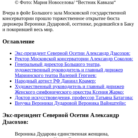
© Фото: Мария Новоселова/ “Вестник Кавказа“
Вчера в фойе Большого зала Московской государственной
консерватории прошло торжественное открытие бюста
дирижера Вероники Дударовой, осетинке, родившейся в Баку
и покорившей весь мир.
Оглавление
Экс-президент Северной Осетии Александр Дзасохов:
Ректор Московской консерватории Александр Соколов:
Генеральный директор Большого театра,
художественный руководитель и главный дирижер
Мариинского театра Валерий Гергиев:
Народный артист РФ Даниил Крамер:
Художественный руководитель и главный дирижер
Женского симфонического оркестра Ксения Жарко:
Доктор искусствоведения, профессор Татьяна Батагова:
Внучка Вероники Дударовой Вероника Вайнштейн:
Экс-президент Северной Осетии Александр
Дзасохов:
Вероника Дударова единственная женщина,