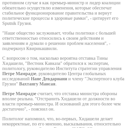
противном случае я как премьер-министр и лидер коалиции
обязательно осуществлю изменения, которые обеспечат
стабильное функционирование правительства и вернут
политические процессы в здоровые рамки", - цитирует его
Sputnik Грузия.
"Наше общество заслуживает, чтобы политики с большей
ответственностью относились к своим действиям и
заявлениям и думали о решении проблем населения", -
подчеркнул Квирикашвили.
С вопросом о том, насколько вероятна отставка Тины
Хидашели, "Вестник Кавказа" обратился к экспертам,
политологу, руководителю Института стратегии управления
Петре Мамрадзе
, руководителю Центра глобальных
исследований
Нане Девдариани
и члену "Экспертного клуба
Грузии"
Вахтангу Маисая
.
Петре Мамрадзе
считает, что отставка министра обороны
вполне реальна. "Отстранить Хидашели от должности во
власти премьер-министра. И оснований для этого более чем
достаточно", - пояснил он.
Политолог напомнил, что, во-первых, Хидашели делает
некорректные, по его мнению, высказывания, относительно