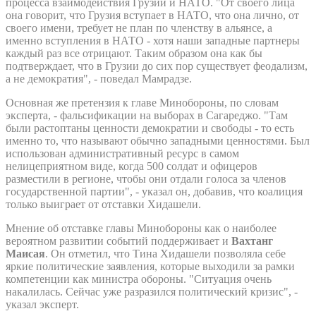
процесса взаимодействия Грузии и НАТО. "От своего лица
она говорит, что Грузия вступает в НАТО, что она лично, от
своего имени, требует не план по членству в альянсе, а
именно вступления в НАТО - хотя наши западные партнеры
каждый раз все отрицают. Таким образом она как бы
подтверждает, что в Грузии до сих пор существует феодализм,
а не демократия", - поведал Мамрадзе.
Основная же претензия к главе Минобороны, по словам
эксперта, - фальсификации на выборах в Сагареджо. "Там
были растоптаны ценности демократии и свободы - то есть
именно то, что называют обычно западными ценностями. Был
использован административный ресурс в самом
нелицеприятном виде, когда 500 солдат и офицеров
разместили в регионе, чтобы они отдали голоса за членов
государственной партии", - указал он, добавив, что коалиция
только выиграет от отставки Хидашели.
Мнение об отставке главы Минобороны как о наиболее
вероятном развитии событий поддерживает и
Вахтанг
Маисая
. Он отметил, что Тина Хидашели позволяла себе
яркие политические заявления, которые выходили за рамки
компетенции как министра обороны. "Ситуация очень
накалилась. Сейчас уже разразился политический кризис", -
указал эксперт.