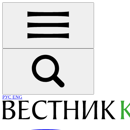
РУС
ENG