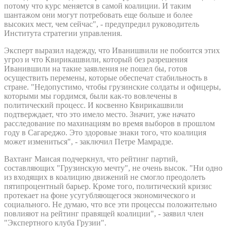
потому что курс меняется в самой коалиции. И таким
шантажом они могут потребовать еще больше и более
высоких мест, чем сейчас", - предупредил руководитель
Института стратегии управления.
Эксперт выразил надежду, что Иванишвили не побоится этих
угроз и что Квирикашвили, который без разрешения
Иванившили на такие заявления не пошел бы, готов
осуществить перемены, которые обеспечат стабильность в
стране. "Недопустимо, чтобы грузинские солдаты и офицеры,
которыми мы гордимся, были как-то вовлечены в
политический процесс. И косвенно Квирикашвили
подтверждает, что это имело место. Значит, уже начато
расследование по махинациям во время выборов в прошлом
году в Сагареджо. Это здоровые знаки того, что коалиция
может измениться", - заключил Петре Мамрадзе.
Вахтанг Маисая подчеркнул, что рейтинг партий,
составляющих "Грузинскую мечту", не очень высок. "Ни одно
из входящих в коалицию движений не смогло преодолеть
пятипроцентный барьер. Кроме того, политический кризис
протекает на фоне усугубляющегося экономического и
социального. Не думаю, что все эти процессы положительно
повлияют на рейтинг правящей коалиции", - заявил член
"Экспертного клуба Грузии".