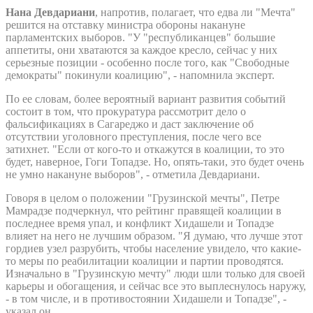
Нана Девдариани
, напротив, полагает, что едва ли "Мечта"
решится на отставку министра обороны накануне
парламентских выборов. "У "республиканцев" большие
аппетиты, они хватаются за каждое кресло, сейчас у них
серьезные позиции - особенно после того, как "Свободные
демократы" покинули коалицию", - напомнила эксперт.
По ее словам, более вероятный вариант развития событий
состоит в том, что прокуратура рассмотрит дело о
фальсификациях в Сагареджо и даст заключение об
отсутствии уголовного преступления, после чего все
затихнет. "Если от кого-то и откажутся в коалиции, то это
будет, наверное, Гоги Топадзе. Но, опять-таки, это будет очень
не умно накануне выборов", - отметила Девдариани.
Говоря в целом о положении "Грузинской мечты", Петре
Мамрадзе подчеркнул, что рейтинг правящей коалиции в
последнее время упал, и конфликт Хидашели и Топадзе
влияет на него не лучшим образом. "Я думаю, что лучше этот
гордиев узел разрубить, чтобы население увидело, что какие-
то меры по реабилитации коалиции и партии проводятся.
Изначально в "Грузинскую мечту" люди шли только для своей
карьеры и обогащения, и сейчас все это выплеснулось наружу,
- в том числе, и в противостоянии Хидашели и Топадзе", -
указал он.