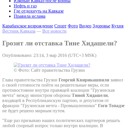
Южный Кавказ после войны
Нефть и газ
Где отдохнуть на Кавказе
Правила ислама
Карабахское возрождение
Спорт
Фото
Видео
Здоровье
Кухня
Вестник Кавказа
—
Все новости
Грозит ли отставка Тине Хидашели?
Опубликовано: 23:14, 3 мар 2016 (UTC+3 MSK)
© Фото: Сайт правительства Грузии
Глава правительства Грузии
Георгий Квирикашвили
заявил
о своей готовности пойти на решительные меры, если
противостояние внутри правящей коалиции "Грузинская
мечта" между министром обороны
Тиной Хидашели
,
входящей в Республиканскую партию, и депутатом от
фракции "Грузинская мечта - Промышленники"
Гоги Топадзе
не будет решено мирным путем.
"Еще раз призываю наших политических партнеров решать
любой спорный вопрос только внутри коалиции. В