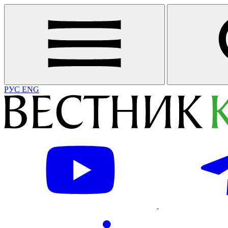
РУС
ENG