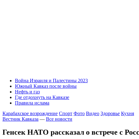
Война Израиля и Палестины 2023
Южный Кавказ после войны
Нефть и газ
Где отдохнуть на Кавказе
Правила ислама
Карабахское возрождение
Спорт
Фото
Видео
Здоровье
Кухня
Вестник Кавказа
—
Все новости
Генсек НАТО рассказал о встрече с Рос