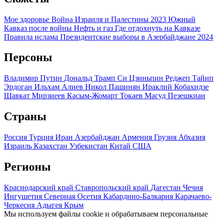
Мое здоровье
Война Израиля и Палестины 2023
Южный
Кавказ после войны
Нефть и газ
Где отдохнуть на Кавказе
Правила ислама
Президентские выборы в Азербайджане 2024
Персоны
Владимир Путин
Дональд Трамп
Си Цзиньпин
Реджеп Тайип
Эрдоган
Ильхам Алиев
Никол Пашинян
Ираклий Кобахидзе
Шавкат Мирзиеев
Касым-Жомарт Токаев
Масуд Пезешкиан
Страны
Россия
Турция
Иран
Азербайджан
Армения
Грузия
Абхазия
Израиль
Казахстан
Узбекистан
Китай
США
Регионы
Краснодарский край
Ставропольский край
Дагестан
Чечня
Ингушетия
Северная Осетия
Кабардино-Балкария
Карачаево-
Черкесия
Адыгея
Крым
Мы используем файлы cookie и обрабатываем персональные