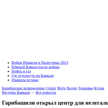
Война Израиля и Палестины 2023
Южный Кавказ после войны
Нефть и газ
Где отдохнуть на Кавказе
Правила ислама
Карабахское возрождение
Спорт
Фото
Видео
Здоровье
Кухня
Вестник Кавказа
—
Все новости
Гарибашили открыл центр для нелегал