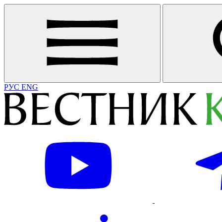
РУС
ENG