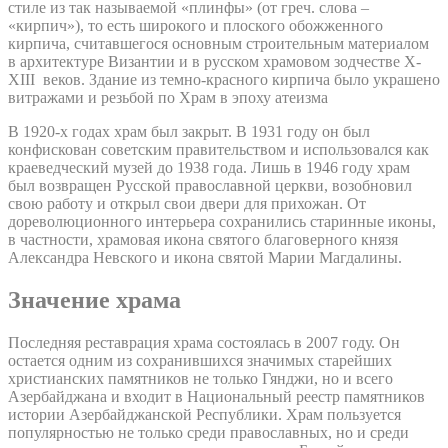
стиле из так называемой «плинфы» (от греч. слова –
«кирпич»), то есть широкого и плоского обожженного
кирпича, считавшегося основным строительным материалом
в архитектуре Византии и в русском храмовом зодчестве X-
XIII веков. Здание из темно-красного кирпича было украшено
витражами и резьбой по Храм в эпоху атеизма
В 1920-х годах храм был закрыт. В 1931 году он был
конфискован советским правительством и использовался как
краеведческий музей до 1938 года. Лишь в 1946 году храм
был возвращен Русской православной церкви, возобновил
свою работу и открыл свои двери для прихожан. От
дореволюционного интерьера сохранились старинные иконы,
в частности, храмовая икона святого благоверного князя
Александра Невского и икона святой Марии Магдалины.
Значение храма
Последняя реставрация храма состоялась в 2007 году. Он
остается одним из сохранившихся значимых старейших
христианских памятников не только Гянджи, но и всего
Азербайджана и входит в Национальный реестр памятников
истории Азербайджанской Республики. Храм пользуется
популярностью не только среди православных, но и среди