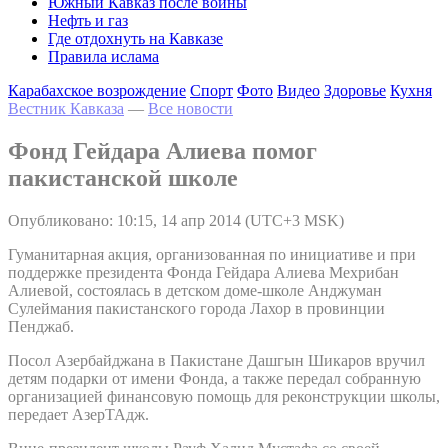
Южный Кавказ после войны
Нефть и газ
Где отдохнуть на Кавказе
Правила ислама
Карабахское возрождение
Спорт
Фото
Видео
Здоровье
Кухня
Вестник Кавказа
—
Все новости
Фонд Гейдара Алиева помог
пакистанской школе
Опубликовано: 10:15, 14 апр 2014 (UTC+3 MSK)
Гуманитарная акция, организованная по инициативе и при
поддержке президента Фонда Гейдара Алиева Мехрибан
Алиевой, состоялась в детском доме-школе Анджуман
Сулеймания пакистанского города Лахор в провинции
Пенджаб.
Посол Азербайджана в Пакистане Дашгын Шикаров вручил
детям подарки от имени Фонда, а также передал собранную
организацией финансовую помощь для реконструкции школы,
передает АзерТАдж.