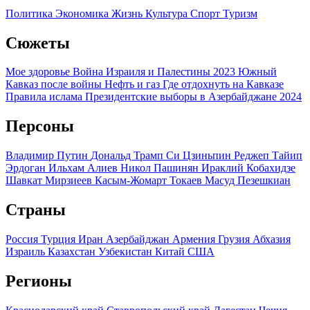
Политика
Экономика
Жизнь
Культура
Спорт
Туризм
Сюжеты
Мое здоровье
Война Израиля и Палестины 2023
Южный
Кавказ после войны
Нефть и газ
Где отдохнуть на Кавказе
Правила ислама
Президентские выборы в Азербайджане 2024
Персоны
Владимир Путин
Дональд Трамп
Си Цзиньпин
Реджеп Тайип
Эрдоган
Ильхам Алиев
Никол Пашинян
Ираклий Кобахидзе
Шавкат Мирзиеев
Касым-Жомарт Токаев
Масуд Пезешкиан
Страны
Россия
Турция
Иран
Азербайджан
Армения
Грузия
Абхазия
Израиль
Казахстан
Узбекистан
Китай
США
Регионы