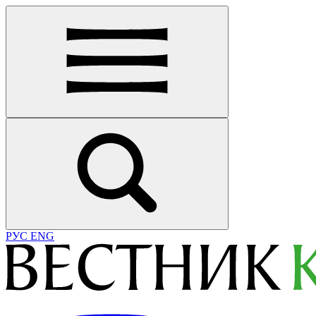
РУС
ENG