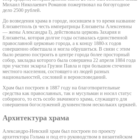
Михаил Николаевич Романов пожертвовал на богоугодное
дело 2500 рублей.
До возведения храма в городе, носившем в то время название
Елизаветполь (в честь императрицы Елизаветы Алексеевны
— жены Александра I), действовала церковь Захария и
Елизаветы, которая долгие годы оставалась единственной
православной церковью города, а к концу 1880-х годов
совершенно обветшала и могла обрушиться. В связи с этим
было решено построить в центре города более просторный
собор, закладка которого была совершена 22 апреля 1884 года
при участии экзарха Грузии Павла и при большом стечении
местного населения, состоящего из людей разных
национальностей, сословий и вероисповеданий.
Храм был построен в 1887 году на благотворительные
средства как православных, так и мусульман и носил статус
соборного, то есть особо значимого храма, служащего для
совершения богослужений духовенством нескольких церквей.
Архитектура храма
Александро-Невский храм был построен по проекту
архитектора Гольма и под его руководством в византийском