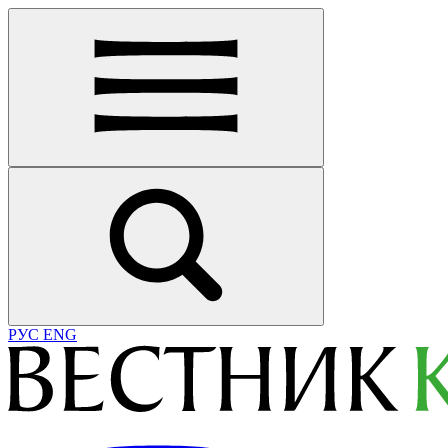
РУС
ENG