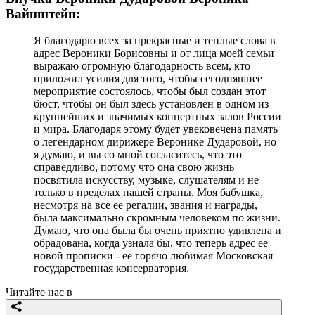
Вайнштейн:
Я благодарю всех за прекрасные и теплые слова в
адрес Вероники Борисовны и от лица моей семьи
выражаю огромную благодарность всем, кто
приложил усилия для того, чтобы сегодняшнее
мероприятие состоялось, чтобы был создан этот
бюст, чтобы он был здесь установлен в одном из
крупнейших и значимых концертных залов России
и мира. Благодаря этому будет увековечена память
о легендарном дирижере Веронике Дударовой, но
я думаю, и вы со мной согласитесь, что это
справедливо, потому что она свою жизнь
посвятила искусству, музыке, слушателям и не
только в пределах нашей страны. Моя бабушка,
несмотря на все ее регалии, звания и награды,
была максимально скромным человеком по жизни.
Думаю, что она была бы очень приятно удивлена и
обрадована, когда узнала бы, что теперь адрес ее
новой прописки - ее горячо любимая Московская
государственная консерватория.
Читайте нас в