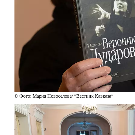
© Фото: Мария Новоселова/ “Вестник Кавказа“