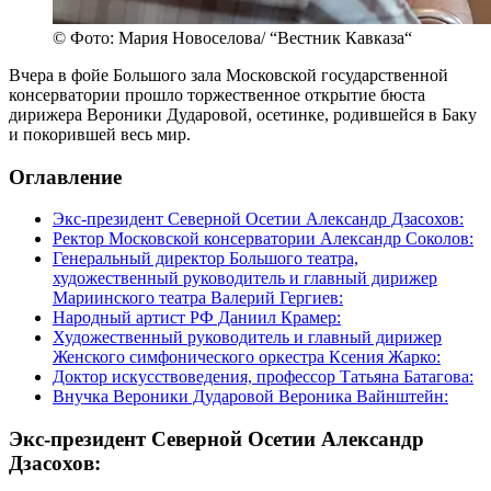
© Фото: Мария Новоселова/ “Вестник Кавказа“
Вчера в фойе Большого зала Московской государственной
консерватории прошло торжественное открытие бюста
дирижера Вероники Дударовой, осетинке, родившейся в Баку
и покорившей весь мир.
Оглавление
Экс-президент Северной Осетии Александр Дзасохов:
Ректор Московской консерватории Александр Соколов:
Генеральный директор Большого театра,
художественный руководитель и главный дирижер
Мариинского театра Валерий Гергиев:
Народный артист РФ Даниил Крамер:
Художественный руководитель и главный дирижер
Женского симфонического оркестра Ксения Жарко:
Доктор искусствоведения, профессор Татьяна Батагова:
Внучка Вероники Дударовой Вероника Вайнштейн:
Экс-президент Северной Осетии Александр
Дзасохов: