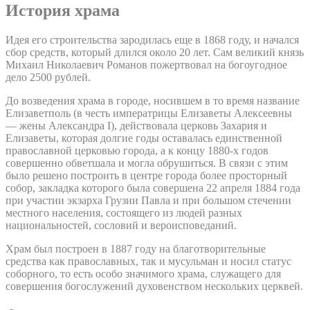
История храма
Идея его строительства зародилась еще в 1868 году, и начался
сбор средств, который длился около 20 лет. Сам великий князь
Михаил Николаевич Романов пожертвовал на богоугодное
дело 2500 рублей.
До возведения храма в городе, носившем в то время название
Елизаветполь (в честь императрицы Елизаветы Алексеевны
— жены Александра I), действовала церковь Захария и
Елизаветы, которая долгие годы оставалась единственной
православной церковью города, а к концу 1880-х годов
совершенно обветшала и могла обрушиться. В связи с этим
было решено построить в центре города более просторный
собор, закладка которого была совершена 22 апреля 1884 года
при участии экзарха Грузии Павла и при большом стечении
местного населения, состоящего из людей разных
национальностей, сословий и вероисповеданий.
Храм был построен в 1887 году на благотворительные
средства как православных, так и мусульман и носил статус
соборного, то есть особо значимого храма, служащего для
совершения богослужений духовенством нескольких церквей.