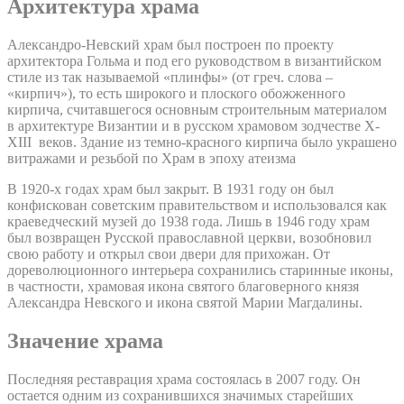
Архитектура храма
Александро-Невский храм был построен по проекту
архитектора Гольма и под его руководством в византийском
стиле из так называемой «плинфы» (от греч. слова –
«кирпич»), то есть широкого и плоского обожженного
кирпича, считавшегося основным строительным материалом
в архитектуре Византии и в русском храмовом зодчестве X-
XIII веков. Здание из темно-красного кирпича было украшено
витражами и резьбой по Храм в эпоху атеизма
В 1920-х годах храм был закрыт. В 1931 году он был
конфискован советским правительством и использовался как
краеведческий музей до 1938 года. Лишь в 1946 году храм
был возвращен Русской православной церкви, возобновил
свою работу и открыл свои двери для прихожан. От
дореволюционного интерьера сохранились старинные иконы,
в частности, храмовая икона святого благоверного князя
Александра Невского и икона святой Марии Магдалины.
Значение храма
Последняя реставрация храма состоялась в 2007 году. Он
остается одним из сохранившихся значимых старейших