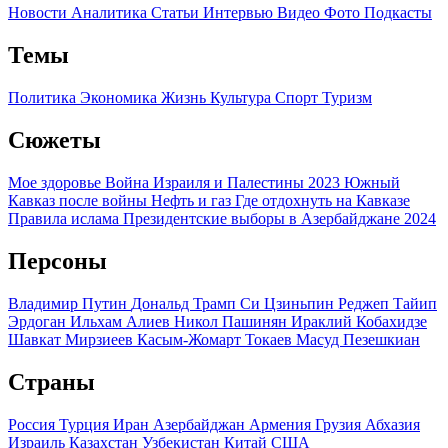
Новости
Аналитика
Статьи
Интервью
Видео
Фото
Подкасты
Темы
Политика
Экономика
Жизнь
Культура
Спорт
Туризм
Сюжеты
Мое здоровье
Война Израиля и Палестины 2023
Южный
Кавказ после войны
Нефть и газ
Где отдохнуть на Кавказе
Правила ислама
Президентские выборы в Азербайджане 2024
Персоны
Владимир Путин
Дональд Трамп
Си Цзиньпин
Реджеп Тайип
Эрдоган
Ильхам Алиев
Никол Пашинян
Ираклий Кобахидзе
Шавкат Мирзиеев
Касым-Жомарт Токаев
Масуд Пезешкиан
Страны
Россия
Турция
Иран
Азербайджан
Армения
Грузия
Абхазия
Израиль
Казахстан
Узбекистан
Китай
США