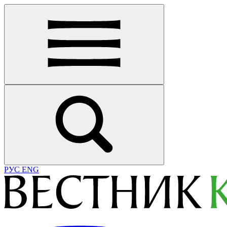
РУС
ENG