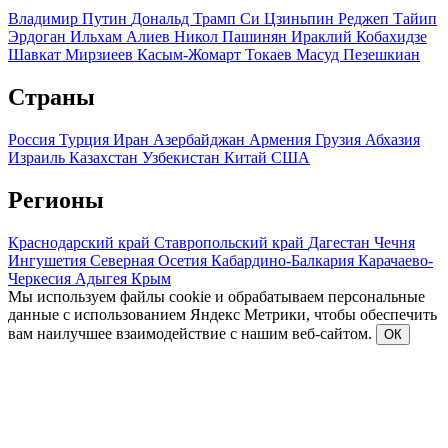
Владимир Путин
Дональд Трамп
Си Цзиньпин
Реджеп Тайип
Эрдоган
Ильхам Алиев
Никол Пашинян
Ираклий Кобахидзе
Шавкат Мирзиеев
Касым-Жомарт Токаев
Масуд Пезешкиан
Страны
Россия
Турция
Иран
Азербайджан
Армения
Грузия
Абхазия
Израиль
Казахстан
Узбекистан
Китай
США
Регионы
Краснодарский край
Ставропольский край
Дагестан
Чечня
Ингушетия
Северная Осетия
Кабардино-Балкария
Карачаево-
Черкесия
Адыгея
Крым
Мы используем файлы cookie и обрабатываем персональные
данные с использованием Яндекс Метрики, чтобы обеспечить
вам наилучшее взаимодействие с нашим веб-сайтом.
ОК