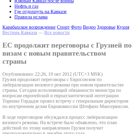
Южный Кавказ после войны
Нефть и газ
Где отдохнуть на Кавказе
Правила ислама
Карабахское возрождение
Спорт
Фото
Видео
Здоровье
Кухня
Вестник Кавказа
—
Все новости
ЕС продолжит переговоры с Грузией по
визам с новым правительством
страны
Опубликовано: 22:26, 19 окт 2012 (UTC+3 MSK)
Грузия продолжит переговоры с Евросоюзом по
либерализации визового режима при новом правительстве
страны. Сегодня исполняющий обязанности министра по
вопросам европейской и евроатлантической интеграции
Торнике Гордадзе провел встречу с генеральным директором
по внутренним делам Еврокомиссии Штефано Мансервисом.
В ходе переговоров обсуждался процесс либерализации
визового режима. На встрече было объявлено, что план
действий по этому направлению Грузия получит
предположительно в декабре этого года.