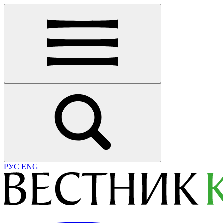
РУС
ENG