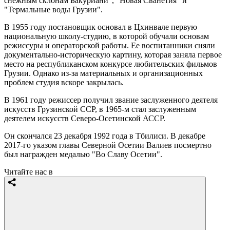
снежным склонам Бакуриани", "Новая Сванетия" и
"Термальные воды Грузии".
В 1955 году постановщик основал в Цхинвале первую
национальную школу-студию, в которой обучали основам
режиссуры и операторской работы. Ее воспитанники сняли
документально-историческую картину, которая заняла первое
место на республиканском конкурсе любительских фильмов
Грузии. Однако из-за материальных и организационных
проблем студия вскоре закрылась.
В 1961 году режиссер получил звание заслуженного деятеля
искусств Грузинской ССР, в 1965-м стал заслуженным
деятелем искусств Северо-Осетинской АССР.
Он скончался 23 декабря 1992 года в Тбилиси. В декабре
2017-го указом главы Северной Осетии Валиев посмертно
был награжден медалью "Во Славу Осетии".
Читайте нас в