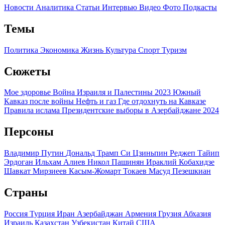
Новости
Аналитика
Статьи
Интервью
Видео
Фото
Подкасты
Темы
Политика
Экономика
Жизнь
Культура
Спорт
Туризм
Сюжеты
Мое здоровье
Война Израиля и Палестины 2023
Южный
Кавказ после войны
Нефть и газ
Где отдохнуть на Кавказе
Правила ислама
Президентские выборы в Азербайджане 2024
Персоны
Владимир Путин
Дональд Трамп
Си Цзиньпин
Реджеп Тайип
Эрдоган
Ильхам Алиев
Никол Пашинян
Ираклий Кобахидзе
Шавкат Мирзиеев
Касым-Жомарт Токаев
Масуд Пезешкиан
Страны
Россия
Турция
Иран
Азербайджан
Армения
Грузия
Абхазия
Израиль
Казахстан
Узбекистан
Китай
США