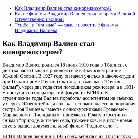
Как Владимир Валиев стал кинорежиссером?
Какие фильмы Владимир Валиев снял во время Великой
Отечественной войны?
"Ушба" и "Фатима" — самые известные фильмы
Владимира Валиева
Как Владимир Валиев стал
кинорежиссером?
Владимир Валиев родился 18 июня 1910 года в Тбилиси, с
детства часто бывал в родовом селе в Знаурском районе
Южной Осетии. В 1927 году он начал учиться в школе-студии
при Госкинпроме Грузии (так тогда называлась "Грузия-
фильм"), через два года стал помощником режиссера, а в 1931-
м поступил на операторский факультет ВГИКа. В
студенческие годы Валиев поработал ассистентом на съемках
у Сергея Эйзенштейна, а еще, как вспоминала его двоюродная
сестра Зоя Валиева, "вместе с однокурсниками Ермаковым,
Маршаллом и Лисицыным" приезжал в Южную Осетию и
снимал "природу, жителей села, тружеников, и в итоге время
спустя вышел документальный фильм "Родное село"".
ВГИК Валиев окончил в 1936 году, вернулся на Тбилисскую