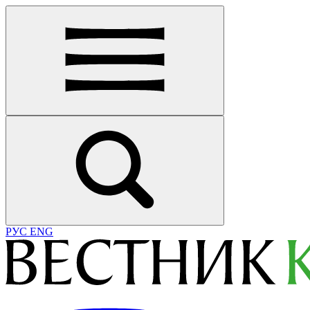
РУС
ENG