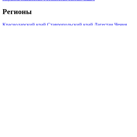
Регионы
Краснодарский край
Ставропольский край
Дагестан
Чечня
Ингушетия
Северная Осетия
Кабардино-Балкария
Карачаево-
Черкесия
Адыгея
Крым
Мы используем файлы cookie и обрабатываем персональные
данные с использованием Яндекс Метрики, чтобы обеспечить
вам наилучшее взаимодействие с нашим веб-сайтом.
ОК