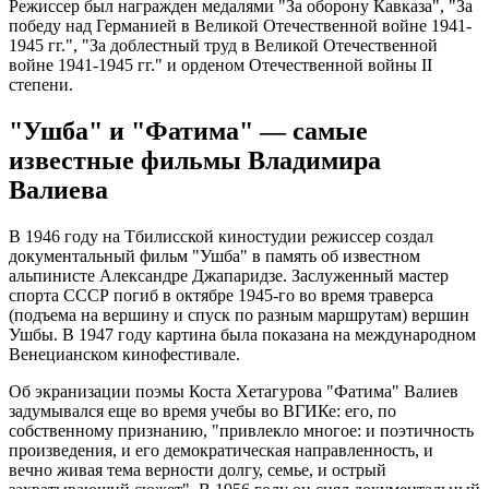
Режиссер был награжден медалями "За оборону Кавказа", "За
победу над Германией в Великой Отечественной войне 1941-
1945 гг.", "За доблестный труд в Великой Отечественной
войне 1941-1945 гг." и орденом Отечественной войны II
степени.
"Ушба" и "Фатима" — самые
известные фильмы Владимира
Валиева
В 1946 году на Тбилисской киностудии режиссер создал
документальный фильм "Ушба" в память об известном
альпинисте Александре Джапаридзе. Заслуженный мастер
спорта СССР погиб в октябре 1945-го во время траверса
(подъема на вершину и спуск по разным маршрутам) вершин
Ушбы. В 1947 году картина была показана на международном
Венецианском кинофестивале.
Об экранизации поэмы Коста Хетагурова "Фатима" Валиев
задумывался еще во время учебы во ВГИКе: его, по
собственному признанию, "привлекло многое: и поэтичность
произведения, и его демократическая направленность, и
вечно живая тема верности долгу, семье, и острый