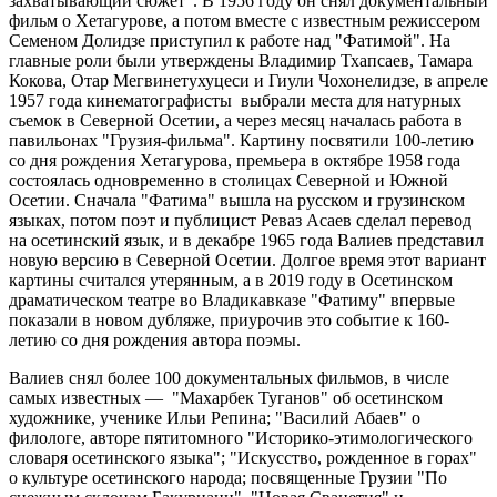
захватывающий сюжет". В 1956 году он снял документальный
фильм о Хетагурове, а потом вместе с известным режиссером
Семеном Долидзе приступил к работе над "Фатимой". На
главные роли были утверждены Владимир Тхапсаев, Тамара
Кокова, Отар Мегвинетухуцеси и Гиули Чохонелидзе, в апреле
1957 года кинематографисты выбрали места для натурных
съемок в Северной Осетии, а через месяц началась работа в
павильонах "Грузия-фильма". Картину посвятили 100-летию
со дня рождения Хетагурова, премьера в октябре 1958 года
состоялась одновременно в столицах Северной и Южной
Осетии. Сначала "Фатима" вышла на русском и грузинском
языках, потом поэт и публицист Реваз Асаев сделал перевод
на осетинский язык, и в декабре 1965 года Валиев представил
новую версию в Северной Осетии. Долгое время этот вариант
картины считался утерянным, а в 2019 году в Осетинском
драматическом театре во Владикавказе "Фатиму" впервые
показали в новом дубляже, приурочив это событие к 160-
летию со дня рождения автора поэмы.
Валиев снял более 100 документальных фильмов, в числе
самых известных — "Махарбек Туганов" об осетинском
художнике, ученике Ильи Репина; "Василий Абаев" о
филологе, авторе пятитомного "Историко-этимологического
словаря осетинского языка"; "Искусство, рожденное в горах"
о культуре осетинского народа; посвященные Грузии "По