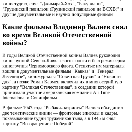
киностудию, снял "Джимарай-Хох", "Бакуриани",
"Грузинский павильон (Грузинский павильон на ВСХВ)" и
другие документальные и научно-популярные фильмы.
Какие фильмы Владимир Валиев снял
во время Великой Отечественной
войны?
В годы Великой Отечественной войны Валиев руководил
киногруппой Северо-Кавказского фронта и был режиссером
киногруппы Черноморского флота. Отснятые им материалы
вошли в документальные фильмы "Кавказ" и "Генерал
Леселидзе", киножурналы "Советская Грузия" и "Новости
дня", а позже Роман Кармен включил их в многосерийную
картину "Великая Отечественная", в создании которой
принимали участие американская компания Air Time
International и Совинфильм.
В фильме 1943 года "Рыбаки-патриоты" Валиев объединил
две тематические линии — фронтовые эпизоды и кадры,
показывающие будни тружеников тыла, а в 1945-м снял
картину "Возвращение с Победой".