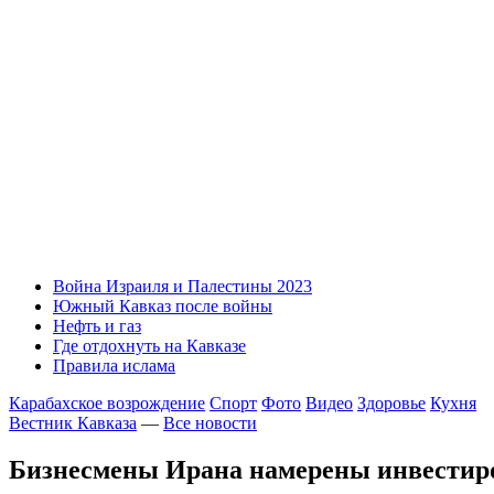
Война Израиля и Палестины 2023
Южный Кавказ после войны
Нефть и газ
Где отдохнуть на Кавказе
Правила ислама
Карабахское возрождение
Спорт
Фото
Видео
Здоровье
Кухня
Вестник Кавказа
—
Все новости
Бизнесмены Ирана намерены инвестиров