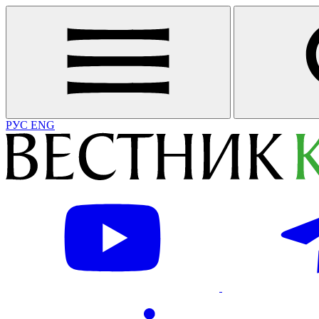
РУС
ENG