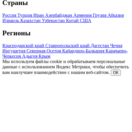
Страны
Россия
Турция
Иран
Азербайджан
Армения
Грузия
Абхазия
Израиль
Казахстан
Узбекистан
Китай
США
Регионы
Краснодарский край
Ставропольский край
Дагестан
Чечня
Ингушетия
Северная Осетия
Кабардино-Балкария
Карачаево-
Черкесия
Адыгея
Крым
Мы используем файлы cookie и обрабатываем персональные
данные с использованием Яндекс Метрики, чтобы обеспечить
вам наилучшее взаимодействие с нашим веб-сайтом.
ОК