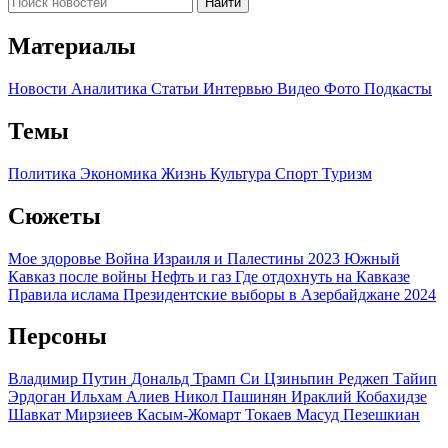
Найти
Материалы
Новости
Аналитика
Статьи
Интервью
Видео
Фото
Подкасты
Темы
Политика
Экономика
Жизнь
Культура
Спорт
Туризм
Сюжеты
Мое здоровье
Война Израиля и Палестины 2023
Южный
Кавказ после войны
Нефть и газ
Где отдохнуть на Кавказе
Правила ислама
Президентские выборы в Азербайджане 2024
Персоны
Владимир Путин
Дональд Трамп
Си Цзиньпин
Реджеп Тайип
Эрдоган
Ильхам Алиев
Никол Пашинян
Ираклий Кобахидзе
Шавкат Мирзиеев
Касым-Жомарт Токаев
Масуд Пезешкиан