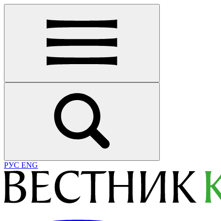
РУС
ENG