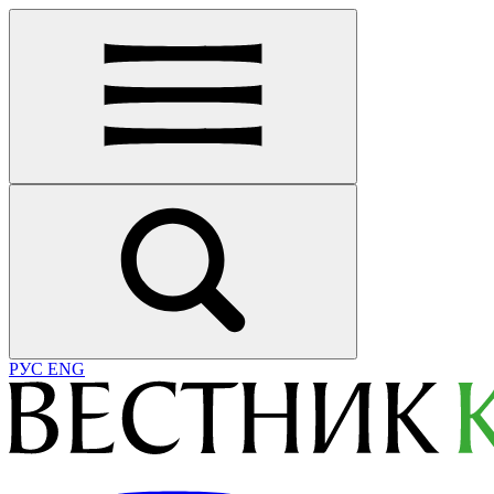
РУС
ENG