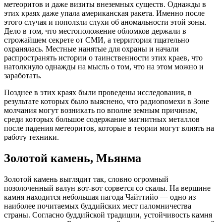
метеоритов и даже визиты внеземных существ. Однажды в
этих краях даже упала американская ракета. Именно после
этого случая и поползли слухи об аномальности этой зоны.
Дело в том, что местоположение обломков держали в
строжайшем секрете от СМИ, а территория тщательно
охранялась. Местные нанятые для охраны и начали
распространять истории о таинственности этих краев, что
натолкнуло однажды на мысль о том, что на этом можно и
заработать.
Позднее в этих краях были проведены исследования, в
результате которых было выяснено, что радиопомехи в Зоне
молчания могут возникать по вполне земным причинам,
среди которых большое содержание магнитных металлов
после падения метеоритов, которые в теории могут влиять на
работу техники.
Золотой камень, Мьянма
Золотой камень выглядит так, словно огромный
позолоченный валун вот-вот сорвется со скалы. На вершине
камня находится небольшая пагода Чайттийо — одно из
наиболее почитаемых буддийских мест паломничества
страны. Согласно буддийской традиции, устойчивость камня