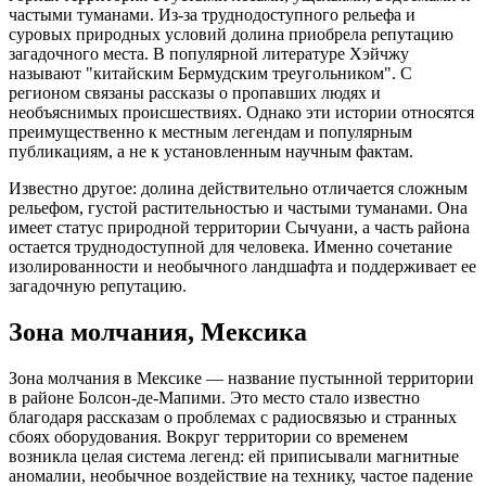
частыми туманами. Из-за труднодоступного рельефа и
суровых природных условий долина приобрела репутацию
загадочного места. В популярной литературе Хэйчжу
называют "китайским Бермудским треугольником". С
регионом связаны рассказы о пропавших людях и
необъяснимых происшествиях. Однако эти истории относятся
преимущественно к местным легендам и популярным
публикациям, а не к установленным научным фактам.
Известно другое: долина действительно отличается сложным
рельефом, густой растительностью и частыми туманами. Она
имеет статус природной территории Сычуани, а часть района
остается труднодоступной для человека. Именно сочетание
изолированности и необычного ландшафта и поддерживает ее
загадочную репутацию.
Зона молчания, Мексика
Зона молчания в Мексике — название пустынной территории
в районе Болсон-де-Мапими. Это место стало известно
благодаря рассказам о проблемах с радиосвязью и странных
сбоях оборудования. Вокруг территории со временем
возникла целая система легенд: ей приписывали магнитные
аномалии, необычное воздействие на технику, частое падение