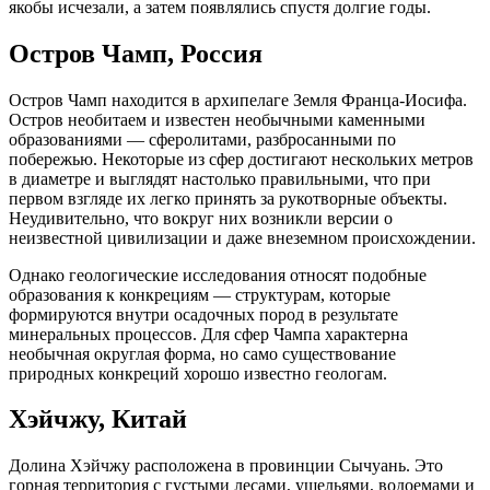
якобы исчезали, а затем появлялись спустя долгие годы.
Остров Чамп, Россия
Остров Чамп находится в архипелаге Земля Франца-Иосифа.
Остров необитаем и известен необычными каменными
образованиями — сферолитами, разбросанными по
побережью. Некоторые из сфер достигают нескольких метров
в диаметре и выглядят настолько правильными, что при
первом взгляде их легко принять за рукотворные объекты.
Неудивительно, что вокруг них возникли версии о
неизвестной цивилизации и даже внеземном происхождении.
Однако геологические исследования относят подобные
образования к конкрециям — структурам, которые
формируются внутри осадочных пород в результате
минеральных процессов. Для сфер Чампа характерна
необычная округлая форма, но само существование
природных конкреций хорошо известно геологам.
Хэйчжу, Китай
Долина Хэйчжу расположена в провинции Сычуань. Это
горная территория с густыми лесами, ущельями, водоемами и