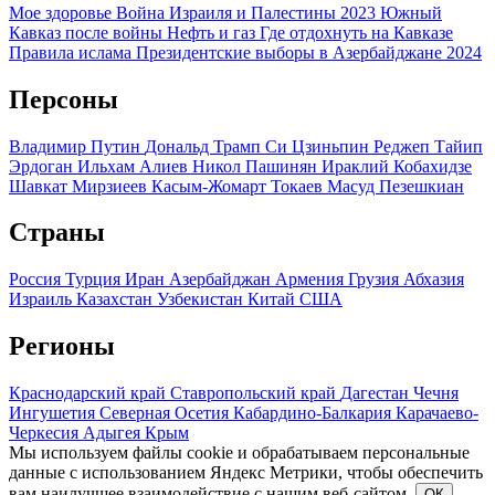
Мое здоровье
Война Израиля и Палестины 2023
Южный
Кавказ после войны
Нефть и газ
Где отдохнуть на Кавказе
Правила ислама
Президентские выборы в Азербайджане 2024
Персоны
Владимир Путин
Дональд Трамп
Си Цзиньпин
Реджеп Тайип
Эрдоган
Ильхам Алиев
Никол Пашинян
Ираклий Кобахидзе
Шавкат Мирзиеев
Касым-Жомарт Токаев
Масуд Пезешкиан
Страны
Россия
Турция
Иран
Азербайджан
Армения
Грузия
Абхазия
Израиль
Казахстан
Узбекистан
Китай
США
Регионы
Краснодарский край
Ставропольский край
Дагестан
Чечня
Ингушетия
Северная Осетия
Кабардино-Балкария
Карачаево-
Черкесия
Адыгея
Крым
Мы используем файлы cookie и обрабатываем персональные
данные с использованием Яндекс Метрики, чтобы обеспечить
вам наилучшее взаимодействие с нашим веб-сайтом.
ОК