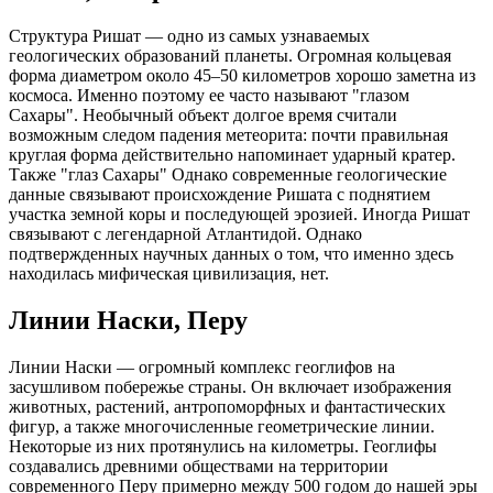
Структура Ришат — одно из самых узнаваемых
геологических образований планеты. Огромная кольцевая
форма диаметром около 45–50 километров хорошо заметна из
космоса. Именно поэтому ее часто называют "глазом
Сахары". Необычный объект долгое время считали
возможным следом падения метеорита: почти правильная
круглая форма действительно напоминает ударный кратер.
Также "глаз Сахары" Однако современные геологические
данные связывают происхождение Ришата с поднятием
участка земной коры и последующей эрозией. Иногда Ришат
связывают с легендарной Атлантидой. Однако
подтвержденных научных данных о том, что именно здесь
находилась мифическая цивилизация, нет.
Линии Наски, Перу
Линии Наски — огромный комплекс геоглифов на
засушливом побережье страны. Он включает изображения
животных, растений, антропоморфных и фантастических
фигур, а также многочисленные геометрические линии.
Некоторые из них протянулись на километры. Геоглифы
создавались древними обществами на территории
современного Перу примерно между 500 годом до нашей эры