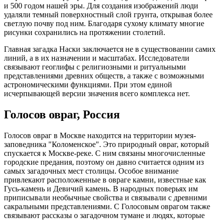
и 500 годом нашей эры. Для создания изображений люди
удаляли темный поверхностный слой грунта, открывая более
светлую почву под ним. Благодаря сухому климату многие
рисунки сохранились на протяжении столетий.
Главная загадка Наски заключается не в существовании самих
линий, а в их назначении и масштабах. Исследователи
связывают геоглифы с религиозными и ритуальными
представлениями древних обществ, а также с возможными
астрономическими функциями. При этом единой
исчерпывающей версии значения всего комплекса нет.
Голосов овраг, Россия
Голосов овраг в Москве находится на территории музея-
заповедника "Коломенское". Это природный овраг, который
спускается к Москве-реке. С ним связаны многочисленные
городские предания, поэтому он давно считается одним из
самых загадочных мест столицы. Особое внимание
привлекают расположенные в овраге камни, известные как
Гусь-камень и Девичий камень. В народных поверьях им
приписывали необычные свойства и связывали с древними
сакральными представлениями. С Голосовым оврагом также
связывают рассказы о загадочном тумане и людях, которые