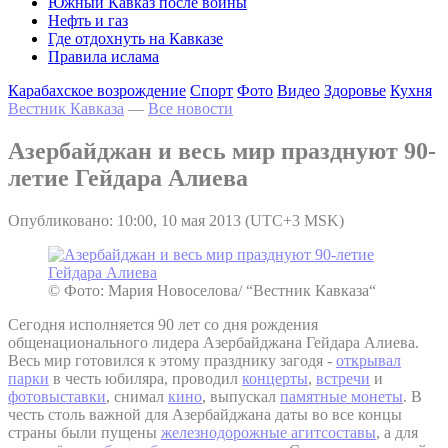
Южный Кавказ после войны
Нефть и газ
Где отдохнуть на Кавказе
Правила ислама
Карабахское возрождение
Спорт
Фото
Видео
Здоровье
Кухня
Вестник Кавказа
—
Все новости
Азербайджан и весь мир празднуют 90-
летие Гейдара Алиева
Опубликовано: 10:00, 10 мая 2013 (UTC+3 MSK)
© Фото: Мария Новоселова/ “Вестник Кавказа“
Сегодня исполняется 90 лет со дня рождения
общенационального лидера Азербайджана Гейдара Алиева.
Весь мир готовился к этому празднику загодя -
открывал
парки
в честь юбиляра, проводил
концерты
,
встречи
и
фотовыставки
, снимал
кино
, выпускал
памятные монеты
. В
честь столь важной для Азербайджана даты во все концы
страны были пущены
железнодорожные агитсоставы
, а для