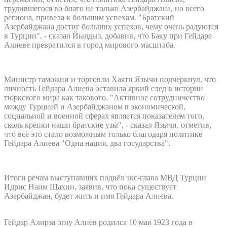
трудившегося во благо не только Азербайджана, но всего
региона, привела к большим успехам. "Братский
Азербайджана достиг больших успехов, чему очень радуются
в Турции", - сказал Йылдыз, добавив, что Баку при Гейдаре
Алиеве превратился в город мирового масштаба.
Министр таможни и торговли Хаяти Язычи подчеркнул, что
личность Гейдара Алиева оставила яркий след в истории
тюркского мира как такового. "Активное сотрудничество
между Турцией и Азербайджаном в экономической,
социальной и военной сферах является показателем того,
сколь крепки наши братские узы", - сказал Язычи, отметив,
что всё это стало возможным только благодаря политике
Гейдара Алиева "Одна нация, два государства".
Итоги речам выступавших подвёл экс-глава МВД Турции
Идрис Наим Шахин, заявив, что пока существует
Азербайджан, будет жить и имя Гейдара Алиева.
Гейдар Алирза оглу Алиев родился 10 мая 1923 года в