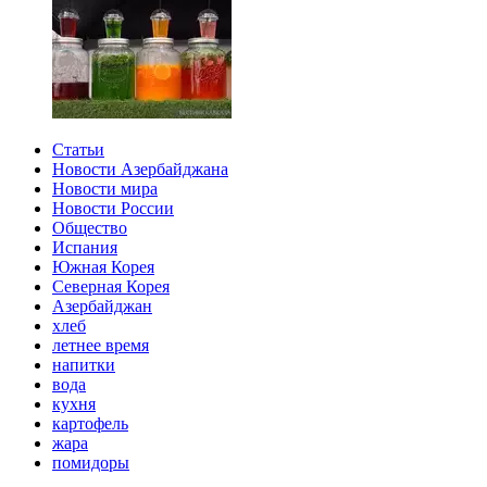
Статьи
Новости Азербайджана
Новости мира
Новости России
Общество
Испания
Южная Корея
Северная Корея
Азербайджан
хлеб
летнее время
напитки
вода
кухня
картофель
жара
помидоры