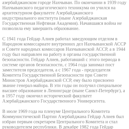
азербайджанском городе Нахчыван. По окончании в 1939 году
Нахчыванского педагогического техникума он учился на
архитектурном факультете Азербайджанского
индустриального института (ныне Азербайджанская
Государственная Нефтяная Академия). Начавшаяся война не
позволила ему завершить образование.
С 1941 года Гейдар Алиев работал заведующим отделом в
Народном комиссариате внутренних дел Нахчыванской АССР
и Совете народных комиссаров Нахчыванской АССР, а в 1944
году был направлен на работу в органы государственной
безопасности. Гейдар Алиев, работавший с этого периода в
системе органов безопасности, с 1964 года занимал пост
заместителя председателя, а с 1967 года - председателя
Комитета Государственной Безопасности при Совете
Министров Азербайджанской ССР, ему было присвоено
звание генерал-майора. В эти годы он получил специальное
высшее образование в Ленинграде (ныне Санкт-Петербург), а
в 1957 году окончил исторический факультет
Азербайджанского Государственного Университета.
В июле 1969 года на пленуме Центрального Комитета
Коммунистической Партии Азербайджана Гейдар Алиев был
избран первым секретарем Центрального Комитета и стал
руководителем республики. В декабре 1982 года Гейдар