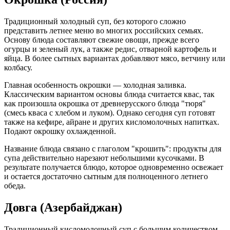
Традиционный холодный суп, без которого сложно
представить летнее меню во многих российских семьях.
Основу блюда составляют свежие овощи, прежде всего
огурцы и зеленый лук, а также редис, отварной картофель и
яйца. В более сытных вариантах добавляют мясо, ветчину или
колбасу.
Главная особенность окрошки — холодная заливка.
Классическим вариантом основы блюда считается квас, так
как произошла окрошка от древнерусского блюда "тюря"
(смесь кваса с хлебом и луком). Однако сегодня суп готовят
также на кефире, айране и других кисломолочных напитках.
Подают окрошку охлажденной.
Название блюда связано с глаголом "крошить": продукты для
супа действительно нарезают небольшими кусочками. В
результате получается блюдо, которое одновременно освежает
и остается достаточно сытным для полноценного летнего
обеда.
Довга (Азербайджан)
Традиционный кисломолочный суп с большим количеством