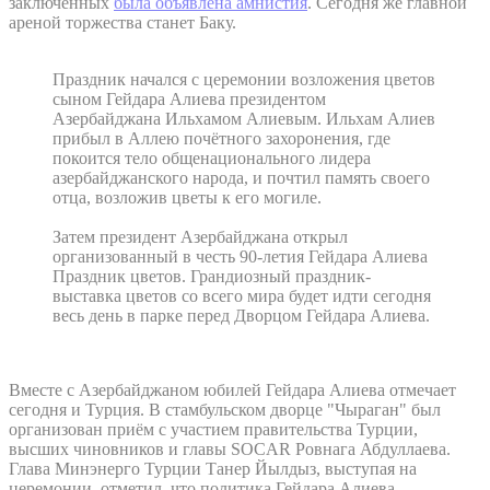
заключённых
была объявлена амнистия
. Сегодня же главной
ареной торжества станет Баку.
Праздник начался с церемонии возложения цветов
сыном Гейдара Алиева президентом
Азербайджана Ильхамом Алиевым. Ильхам Алиев
прибыл в Аллею почётного захоронения, где
покоится тело общенационального лидера
азербайджанского народа, и почтил память своего
отца, возложив цветы к его могиле.
Затем президент Азербайджана открыл
организованный в честь 90-летия Гейдара Алиева
Праздник цветов. Грандиозный праздник-
выставка цветов со всего мира будет идти сегодня
весь день в парке перед Дворцом Гейдара Алиева.
Вместе с Азербайджаном юбилей Гейдара Алиева отмечает
сегодня и Турция. В стамбульском дворце "Чыраган" был
организован приём с участием правительства Турции,
высших чиновников и главы
SOCAR
Ровнага Абдуллаева.
Глава Минэнерго Турции Танер Йылдыз, выступая на
церемонии, отметил, что политика Гейдара Алиева,