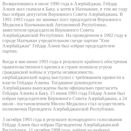
Возвратившись в июле 1990 года в Азербайджан, Гейдар
Алиев жил сначала в Баку, а затем в Нахчыване, в том же году
был избран депутатом Верховного Совета Азербайджана. В
1991-1993 годах он занимал пост председателя Верховного
Меджлиса Нахчыванской Автономной Республики,
заместителя председателя Верховного Совета
Азербайджанской Республики. На проведенном в 1992 году в
городе Нахчыван учредительном съезде партии "Ени
Азербайджан" Гейдар Алиев был избран председателем
партии.
Когда в мае-июне 1993 года в результате крайнего обострения
правительственного кризиса в стране возникла угроза
гражданской войны и утраты независимости,
азербайджанский народ выступил с требованием привести к
власти Гейдара Алиева. Тогдашние руководители
Азербайджана вынуждены были официально пригласить
Гейдара Алиева в Баку. 15 июня 1993 года Гейдар Алиев был
избран председателем Верховного Совета Азербайджана, а 24
июля - постановлением Милли Меджлиса стал осуществлять
полномочия Президента Азербайджанской Республики.
3 октября 1993 года в результате всенародного голосования
Гейдар Алиев был избран Президентом Азербайджанской
Республики. 11 октября 1998 года, набрав на выборах,