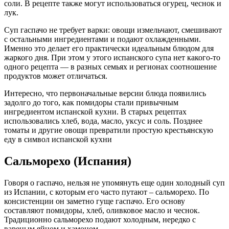
соли. В рецепте также могут использоваться огурец, чеснок и
лук.
Суп гаспачо не требует варки: овощи измельчают, смешивают
с остальными ингредиентами и подают охлажденными.
Именно это делает его практически идеальным блюдом для
жаркого дня. При этом у этого испанского супа нет какого-то
одного рецепта — в разных семьях и регионах соотношение
продуктов может отличаться.
Интересно, что первоначальные версии блюда появились
задолго до того, как помидоры стали привычным
ингредиентом испанской кухни. В старых рецептах
использовались хлеб, вода, масло, уксус и соль. Позднее
томаты и другие овощи превратили простую крестьянскую
еду в символ испанской кухни
Сальморехо (Испания)
Говоря о гаспачо, нельзя не упомянуть еще один холодный суп
из Испании, с которым его часто путают – сальморехо. По
консистенции он заметно гуще гаспачо. Его основу
составляют помидоры, хлеб, оливковое масло и чеснок.
Традиционно сальморехо подают холодным, нередко с
вареным яйцом и хамоном.