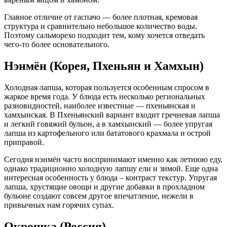
Главное отличие от гаспачо — более плотная, кремовая
структура и сравнительно небольшое количество воды.
Поэтому сальморехо подходит тем, кому хочется отведать
чего-то более основательного.
Нэнмён (Корея, Пхеньян и Хамхын)
Холодная лапша, которая пользуется особенным спросом в
жаркое время года. У блюда есть несколько региональных
разновидностей, наиболее известные — пхеньянская и
хамхынская. В Пхеньянский вариант входит гречневая лапша
и легкий говяжий бульон, а в хамхынский — более упругая
лапша из картофельного или бататового крахмала и острой
приправой.
Сегодня нэнмён часто воспринимают именно как летнюю еду,
однако традиционно холодную лапшу ели и зимой. Еще одна
интересная особенность у блюда – контраст текстур. Упругая
лапша, хрустящие овощи и другие добавки в прохладном
бульоне создают совсем другое впечатление, нежели в
привычных нам горячих супах.
Окрошка (Россия)