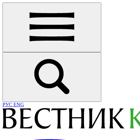
РУС
ENG