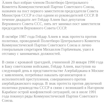
Алиев был избран членом Политбюро Центрального
Комитета Коммунистической Партии Советского Союза,
назначен на пост первого заместителя председателя Совета
Министров СССР и стал одним из руководителей СССР. В
течение двадцати лет Гейдар Алиев был депутатом
Верховного Совета ССС, пять лет занимал пост заместителя
председателя Верховного Совета СССР.
В октябре 1987 года Гейдар Алиев в знак протеста против
политики, проводимой Политбюро Центрального Комитета
Коммунистической Партии Советского Союза и лично
генеральным секретарем Михаилом Горбачевым, ушел в
отставку с занимаемых должностей.
В связи с кровавой трагедией, учиненной 20 января 1990 года
в Баку советскими войсками, Гейдар Алиев, выступив на
следующий день в представительстве Азербайджана в Москве
с заявлением, потребовал наказать организаторов и
исполнителей преступления, совершенного против
азербайджанского народа. В знак протеста против двуличной
политики руководства СССР в связи с возникшей в Нагорном
Карабахе острой конфликтной ситуацией, он в июле 1991
года покинул ряды Коммунистической Партии Советского
Союза.