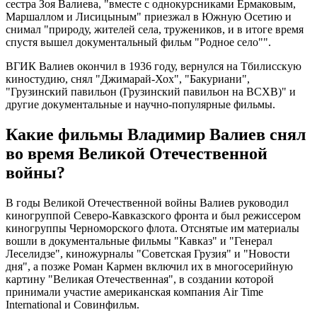
сестра Зоя Валиева, "вместе с однокурсниками Ермаковым,
Маршаллом и Лисицыным" приезжал в Южную Осетию и
снимал "природу, жителей села, тружеников, и в итоге время
спустя вышел документальный фильм "Родное село"".
ВГИК Валиев окончил в 1936 году, вернулся на Тбилисскую
киностудию, снял "Джимарай-Хох", "Бакуриани",
"Грузинский павильон (Грузинский павильон на ВСХВ)" и
другие документальные и научно-популярные фильмы.
Какие фильмы Владимир Валиев снял
во время Великой Отечественной
войны?
В годы Великой Отечественной войны Валиев руководил
киногруппой Северо-Кавказского фронта и был режиссером
киногруппы Черноморского флота. Отснятые им материалы
вошли в документальные фильмы "Кавказ" и "Генерал
Леселидзе", киножурналы "Советская Грузия" и "Новости
дня", а позже Роман Кармен включил их в многосерийную
картину "Великая Отечественная", в создании которой
принимали участие американская компания Air Time
International и Совинфильм.