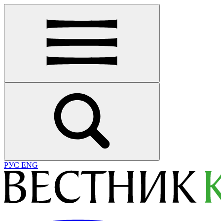
РУС
ENG