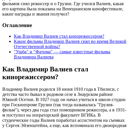
фильмов снял режиссер и о Грузии. Где учился Валиев, какая
его картина была показана на Венецианском кинофестивале,
какие награды и звания получил?
Оглавление
Как Владимир Валиев стал кинорежиссером?
Какие фильмы Владимир Валиев снял во время Великой
Отечественной войны?
"Ушба" и "Фатима" — самые известные фильмы
Владимира Валиева
Как Владимир Валиев стал
кинорежиссером?
Владимир Валиев родился 18 июня 1910 года в Тбилиси, с
детства часто бывал в родовом селе в Знаурском районе
Южной Осетии. В 1927 году он начал учиться в школе-студии
при Госкинпроме Грузии (так тогда называлась "Грузия-
фильм"), через два года стал помощником режиссера, а в 1931-
м поступил на операторский факультет ВГИКа. В
студенческие годы Валиев поработал ассистентом на съемках
у Сергея Эйзенштейна, а еще, как вспоминала его двоюродная