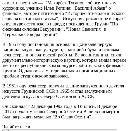
самых известных — "Махарбек Туганов" об осетинском
художнике, ученике Ильи Репина; "Василий Абаев" о
филологе, авторе пятитомного "Историко-этимологического
словаря осетинского языка"; "Искусство, рожденное в горах"
о культуре осетинского народа; посвященные Грузии "По
снежным склонам Бакуриани", "Новая Сванетия" и
"Термальные воды Грузии".
В 1955 году постановщик основал в Цхинвале первую
национальную школу-студию, в которой обучали основам
режиссуры и операторской работы. Ее воспитанники сняли
документально-историческую картину, которая заняла первое
место на республиканском конкурсе любительских фильмов
Грузии. Однако из-за материальных и организационных
проблем студия вскоре закрылась.
В 1961 году режиссер получил звание заслуженного деятеля
искусств Грузинской ССР, в 1965-м стал заслуженным
деятелем искусств Северо-Осетинской АССР.
Он скончался 23 декабря 1992 года в Тбилиси. В декабре
2017-го указом главы Северной Осетии Валиев посмертно
был награжден медалью "Во Славу Осетии".
Читайте нас в