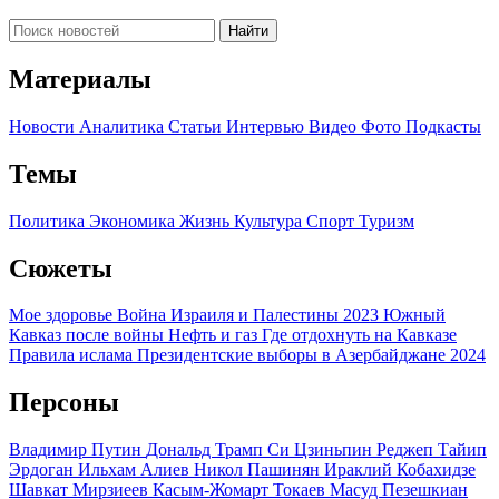
Найти
Материалы
Новости
Аналитика
Статьи
Интервью
Видео
Фото
Подкасты
Темы
Политика
Экономика
Жизнь
Культура
Спорт
Туризм
Сюжеты
Мое здоровье
Война Израиля и Палестины 2023
Южный
Кавказ после войны
Нефть и газ
Где отдохнуть на Кавказе
Правила ислама
Президентские выборы в Азербайджане 2024
Персоны
Владимир Путин
Дональд Трамп
Си Цзиньпин
Реджеп Тайип
Эрдоган
Ильхам Алиев
Никол Пашинян
Ираклий Кобахидзе
Шавкат Мирзиеев
Касым-Жомарт Токаев
Масуд Пезешкиан