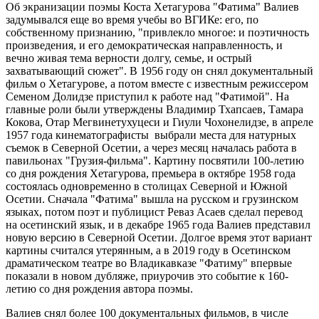
Об экранизации поэмы Коста Хетагурова "Фатима" Валиев
задумывался еще во время учебы во ВГИКе: его, по
собственному признанию, "привлекло многое: и поэтичность
произведения, и его демократическая направленность, и
вечно живая тема верности долгу, семье, и острый
захватывающий сюжет". В 1956 году он снял документальный
фильм о Хетагурове, а потом вместе с известным режиссером
Семеном Долидзе приступил к работе над "Фатимой". На
главные роли были утверждены Владимир Тхапсаев, Тамара
Кокова, Отар Мегвинетухуцеси и Гиули Чохонелидзе, в апреле
1957 года кинематографисты выбрали места для натурных
съемок в Северной Осетии, а через месяц началась работа в
павильонах "Грузия-фильма". Картину посвятили 100-летию
со дня рождения Хетагурова, премьера в октябре 1958 года
состоялась одновременно в столицах Северной и Южной
Осетии. Сначала "Фатима" вышла на русском и грузинском
языках, потом поэт и публицист Реваз Асаев сделал перевод
на осетинский язык, и в декабре 1965 года Валиев представил
новую версию в Северной Осетии. Долгое время этот вариант
картины считался утерянным, а в 2019 году в Осетинском
драматическом театре во Владикавказе "Фатиму" впервые
показали в новом дубляже, приурочив это событие к 160-
летию со дня рождения автора поэмы.
Валиев снял более 100 документальных фильмов, в числе