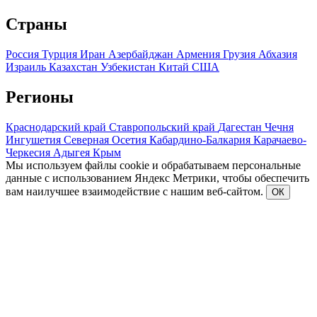
Страны
Россия
Турция
Иран
Азербайджан
Армения
Грузия
Абхазия
Израиль
Казахстан
Узбекистан
Китай
США
Регионы
Краснодарский край
Ставропольский край
Дагестан
Чечня
Ингушетия
Северная Осетия
Кабардино-Балкария
Карачаево-
Черкесия
Адыгея
Крым
Мы используем файлы cookie и обрабатываем персональные
данные с использованием Яндекс Метрики, чтобы обеспечить
вам наилучшее взаимодействие с нашим веб-сайтом.
ОК