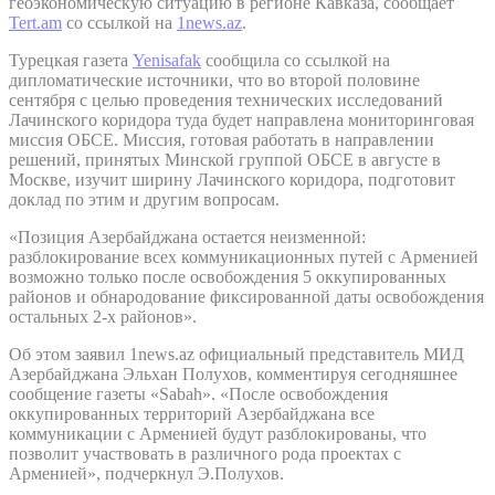
геоэкономическую ситуацию в регионе Кавказа, сообщает
Tert.am
со ссылкой на
1news.az
.
Турецкая газета
Yenisafak
сообщила со ссылкой на
дипломатические источники, что во второй половине
сентября с целью проведения технических исследований
Лачинского коридора туда будет направлена мониторинговая
миссия ОБСЕ. Миссия, готовая работать в направлении
решений, принятых Минской группой ОБСЕ в августе в
Москве, изучит ширину Лачинского коридора, подготовит
доклад по этим и другим вопросам.
«Позиция Азербайджана остается неизменной:
разблокирование всех коммуникационных путей с Арменией
возможно только после освобождения 5 оккупированных
районов и обнародование фиксированной даты освобождения
остальных 2-х районов».
Об этом заявил 1news.az официальный представитель МИД
Азербайджана Эльхан Полухов, комментируя сегодняшнее
сообщение газеты «Sabah». «После освобождения
оккупированных территорий Азербайджана все
коммуникации с Арменией будут разблокированы, что
позволит участвовать в различного рода проектах с
Арменией», подчеркнул Э.Полухов.