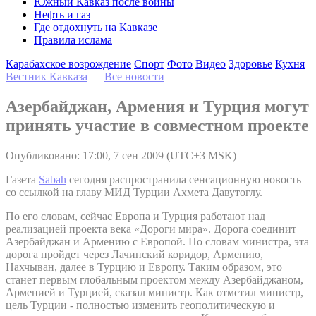
Южный Кавказ после войны
Нефть и газ
Где отдохнуть на Кавказе
Правила ислама
Карабахское возрождение
Спорт
Фото
Видео
Здоровье
Кухня
Вестник Кавказа
—
Все новости
Азербайджан, Армения и Турция могут
принять участие в совместном проекте
Опубликовано: 17:00, 7 сен 2009 (UTC+3 MSK)
Газета
Sabah
сегодня распространила сенсационную новость
со ссылкой на главу МИД Турции Ахмета Давутоглу.
По его словам, сейчас Европа и Турция работают над
реализацией проекта века «Дороги мира». Дорога соединит
Азербайджан и Армению с Европой. По словам министра, эта
дорога пройдет через Лачинский коридор, Армению,
Нахчыван, далее в Турцию и Европу. Таким образом, это
станет первым глобальным проектом между Азербайджаном,
Арменией и Турцией, сказал министр. Как отметил министр,
цель Турции - полностью изменить геополитическую и