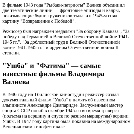
В фильме 1943 года "Рыбаки-патриоты" Валиев объединил
две тематические линии — фронтовые эпизоды и кадры,
показывающие будни тружеников тыла, а в 1945-м снял
картину "Возвращение с Победой".
Режиссер был награжден медалями "За оборону Кавказа", "За
победу над Германией в Великой Отечественной войне 1941-
1945 гг.", "За доблестный труд в Великой Отечественной
войне 1941-1945 гг." и орденом Отечественной войны II
степени.
"Ушба" и "Фатима" — самые
известные фильмы Владимира
Валиева
В 1946 году на Тбилисской киностудии режиссер создал
документальный фильм "Ушба" в память об известном
альпинисте Александре Джапаридзе. Заслуженный мастер
спорта СССР погиб в октябре 1945-го во время траверса
(подъема на вершину и спуск по разным маршрутам) вершин
Ушбы. В 1947 году картина была показана на международном
Венецианском кинофестивале.