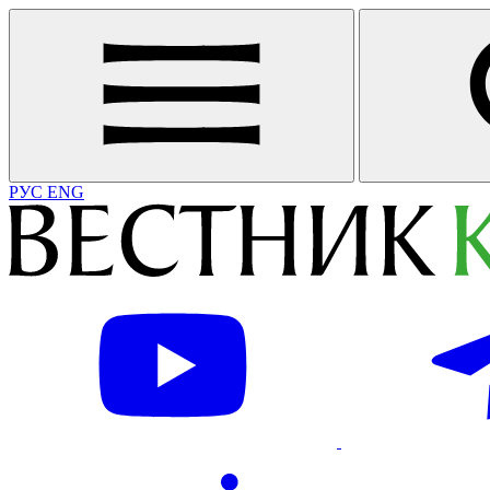
РУС
ENG