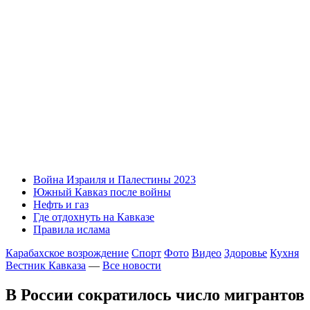
Война Израиля и Палестины 2023
Южный Кавказ после войны
Нефть и газ
Где отдохнуть на Кавказе
Правила ислама
Карабахское возрождение
Спорт
Фото
Видео
Здоровье
Кухня
Вестник Кавказа
—
Все новости
В России сократилось число мигрантов