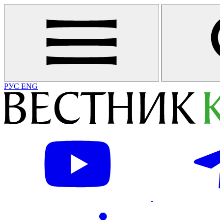
РУС
ENG