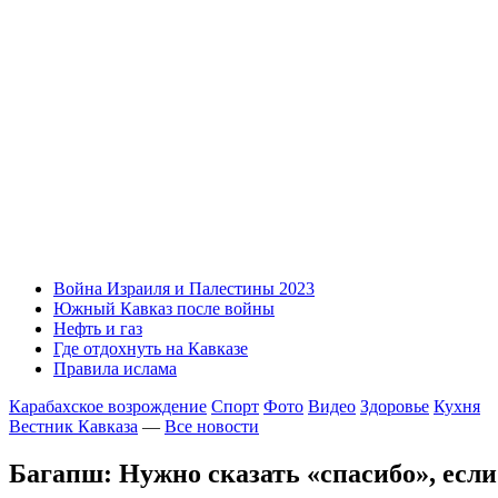
Война Израиля и Палестины 2023
Южный Кавказ после войны
Нефть и газ
Где отдохнуть на Кавказе
Правила ислама
Карабахское возрождение
Спорт
Фото
Видео
Здоровье
Кухня
Вестник Кавказа
—
Все новости
Багапш: Нужно сказать «спасибо», есл